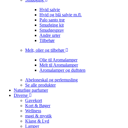
Hvid salvie
Hvid og blå salvie m.fl.
Palo santo træ
Smudging kit
Smudgespray
Andre urter
Tilbehør
Melt, olier og tilbehør
Olie til Aromalamper
Melt til Aromalamper
Aromalamper og duftsten
Abeloneskal og perlemusling
Se alle produkter
Naturlige parfumer
Diverse
Gavekort
Kort & Bøger
Wellness
magi & mystik
Klang & Lyd
Lamper