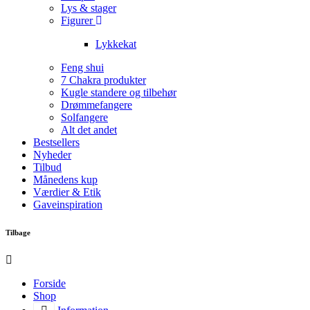
Lys & stager
Figurer
Lykkekat
Feng shui
7 Chakra produkter
Kugle standere og tilbehør
Drømmefangere
Solfangere
Alt det andet
Bestsellers
Nyheder
Tilbud
Månedens kup
Værdier & Etik
Gaveinspiration
Tilbage
Forside
Shop