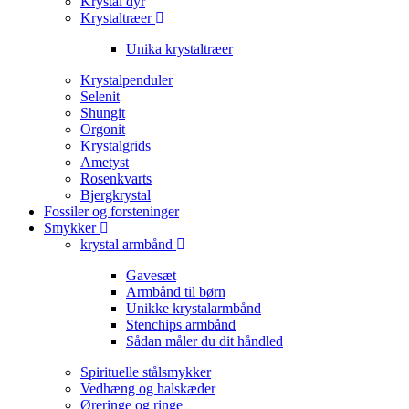
Krystal dyr
Krystaltræer
Unika krystaltræer
Krystalpenduler
Selenit
Shungit
Orgonit
Krystalgrids
Ametyst
Rosenkvarts
Bjergkrystal
Fossiler og forsteninger
Smykker
krystal armbånd
Gavesæt
Armbånd til børn
Unikke krystalarmbånd
Stenchips armbånd
Sådan måler du dit håndled
Spirituelle stålsmykker
Vedhæng og halskæder
Øreringe og ringe