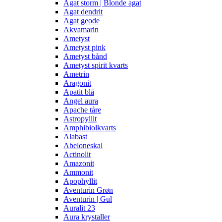
Agat storm | Blonde agat
Agat dendrit
Agat geode
Akvamarin
Ametyst
Ametyst pink
Ametyst bånd
Ametyst spirit kvarts
Ametrin
Aragonit
Apatit blå
Angel aura
Apache tåre
Astropyllit
Amphibiolkvarts
Alabast
Abeloneskal
Actinolit
Amazonit
Ammonit
Apophyllit
Aventurin Grøn
Aventurin | Gul
Auralit 23
Aura krystaller