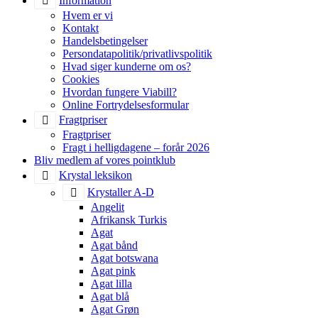
Information
Hvem er vi
Kontakt
Handelsbetingelser
Persondatapolitik/privatlivspolitik
Hvad siger kunderne om os?
Cookies
Hvordan fungere Viabill?
Online Fortrydelsesformular
Fragtpriser
Fragtpriser
Fragt i helligdagene – forår 2026
Bliv medlem af vores pointklub
Krystal leksikon
Krystaller A-D
Angelit
Afrikansk Turkis
Agat
Agat bånd
Agat botswana
Agat pink
Agat lilla
Agat blå
Agat Grøn