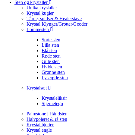
Sten og krystaller
Unika krystaller
Krystal kugler
Tårne, spidser & Healerstave
Krystal Klynger/Grotter/Geoder
Lommesten
Sorte sten
Lilla sten
Blå sten
Røde sten
Gule sten
Hvide sten
Grønne sten
Lyserøde sten
Krystalsæt
Krystaleliksir
Stjernetegn
Palmstone | Håndsten
Halvpoleret & rå sten
Krystal hjerter
Krystal engle