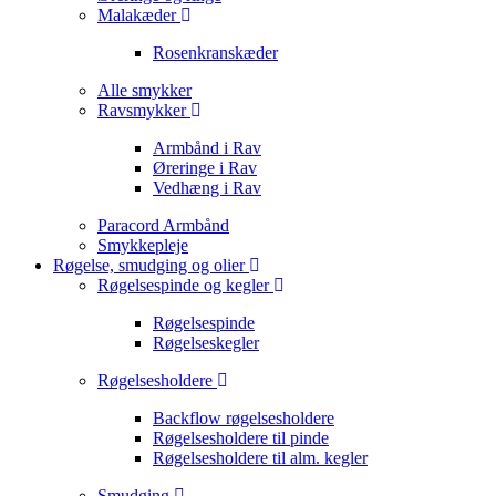
Malakæder
Rosenkranskæder
Alle smykker
Ravsmykker
Armbånd i Rav
Øreringe i Rav
Vedhæng i Rav
Paracord Armbånd
Smykkepleje
Røgelse, smudging og olier
Røgelsespinde og kegler
Røgelsespinde
Røgelseskegler
Røgelsesholdere
Backflow røgelsesholdere
Røgelsesholdere til pinde
Røgelsesholdere til alm. kegler
Smudging