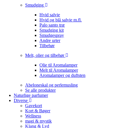
Smudging
Hvid salvie
Hvid og blå salvie m.fl.
Palo santo træ
Smudging kit
Smudgespray
Andre urter
Tilbehør
Melt, olier og tilbehør
Olie til Aromalamper
Melt til Aromalamper
Aromalamper og duftsten
Abeloneskal og perlemusling
Se alle produkter
Naturlige parfumer
Diverse
Gavekort
Kort & Bøger
Wellness
magi & mystik
Klang & Lyd