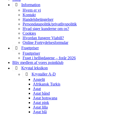
Information
Hvem er vi
Kontakt
Handelsbetingelser
Persondatapolitik/privatlivspolitik
Hvad siger kunderne om os?
Cookies
Hvordan fungere Viabill?
Online Fortrydelsesformular
Fragtpriser
Fragtpriser
Fragt i helligdagene – forår 2026
Bliv medlem af vores pointklub
Krystal leksikon
Krystaller A-D
Angelit
Afrikansk Turkis
Agat
Agat bånd
Agat botswana
Agat pink
Agat lilla
Agat blå