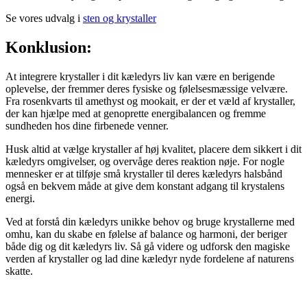
Se vores udvalg i
sten og krystaller
Konklusion:
At integrere krystaller i dit kæledyrs liv kan være en berigende
oplevelse, der fremmer deres fysiske og følelsesmæssige velvære.
Fra rosenkvarts til amethyst og mookait, er der et væld af krystaller,
der kan hjælpe med at genoprette energibalancen og fremme
sundheden hos dine firbenede venner.
Husk altid at vælge krystaller af høj kvalitet, placere dem sikkert i dit
kæledyrs omgivelser, og overvåge deres reaktion nøje. For nogle
mennesker er at tilføje små krystaller til deres kæledyrs halsbånd
også en bekvem måde at give dem konstant adgang til krystalens
energi.
Ved at forstå din kæledyrs unikke behov og bruge krystallerne med
omhu, kan du skabe en følelse af balance og harmoni, der beriger
både dig og dit kæledyrs liv. Så gå videre og udforsk den magiske
verden af krystaller og lad dine kæledyr nyde fordelene af naturens
skatte.