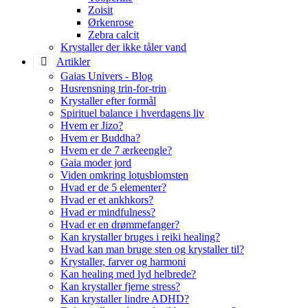
Zoisit
Ørkenrose
Zebra calcit
Krystaller der ikke tåler vand
Artikler
Gaias Univers - Blog
Husrensning trin-for-trin
Krystaller efter formål
Spirituel balance i hverdagens liv
Hvem er Jizo?
Hvem er Buddha?
Hvem er de 7 ærkeengle?
Gaia moder jord
Viden omkring lotusblomsten
Hvad er de 5 elementer?
Hvad er et ankhkors?
Hvad er mindfulness?
Hvad er en drømmefanger?
Kan krystaller bruges i reiki healing?
Hvad kan man bruge sten og krystaller til?
Krystaller, farver og harmoni
Kan healing med lyd helbrede?
Kan krystaller fjerne stress?
Kan krystaller lindre ADHD?