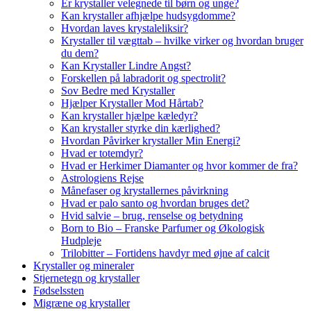
Er krystaller velegnede til børn og unge?
Kan krystaller afhjælpe hudsygdomme?
Hvordan laves krystaleliksir?
Krystaller til vægttab – hvilke virker og hvordan bruger
du dem?
Kan Krystaller Lindre Angst?
Forskellen på labradorit og spectrolit?
Sov Bedre med Krystaller
Hjælper Krystaller Mod Hårtab?
Kan krystaller hjælpe kæledyr?
Kan krystaller styrke din kærlighed?
Hvordan Påvirker krystaller Min Energi?
Hvad er totemdyr?
Hvad er Herkimer Diamanter og hvor kommer de fra?
Astrologiens Rejse
Månefaser og krystallernes påvirkning
Hvad er palo santo og hvordan bruges det?
Hvid salvie – brug, renselse og betydning
Born to Bio – Franske Parfumer og Økologisk
Hudpleje
Trilobitter – Fortidens havdyr med øjne af calcit
Krystaller og mineraler
Stjernetegn og krystaller
Fødselssten
Migræne og krystaller