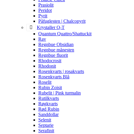
Prasiolit
Peridot
Pyrit
Påfuglesten | Chalcopyrit
Krystaller Q-T
Quantum Quattro/Shattuckit
Rav
Regnbue Obsidian
Regnbue månesten
Regnbue fluorit
Rhodocrosit
Rhodonit
Rosenkvarts | rosakvarts
Rosenkvarts Blå
Roselit
Rubin Zoisit
Rubelit | Pink turmalin
Rutilkvarts
Røgkvarts
Rød Rubin
Sanddollar
Selenit
Septarie
Serafinit