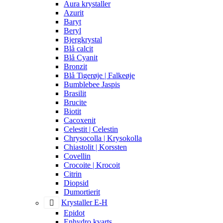
Aura krystaller
Azurit
Baryt
Beryl
Bjergkrystal
Blå calcit
Blå Cyanit
Bronzit
Blå Tigerøje | Falkeøje
Bumblebee Jaspis
Brasilit
Brucite
Biotit
Cacoxenit
Celestit | Celestin
Chrysocolla | Krysokolla
Chiastolit | Korssten
Covellin
Crocoite | Krocoit
Citrin
Diopsid
Dumortierit
Krystaller E-H
Epidot
Enhydro kvarts