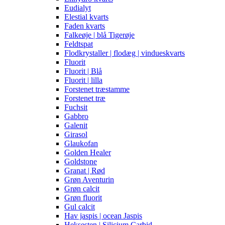
Eudialyt
Elestial kvarts
Faden kvarts
Falkeøje | blå Tigerøje
Feldtspat
Flodkrystaller | flodæg | vindueskvarts
Fluorit
Fluorit | Blå
Fluorit | lilla
Forstenet træstamme
Forstenet træ
Fuchsit
Gabbro
Galenit
Girasol
Glaukofan
Golden Healer
Goldstone
Granat | Rød
Grøn Aventurin
Grøn calcit
Grøn fluorit
Gul calcit
Hav jaspis | ocean Jaspis
Heksesten | Silicium Carbid