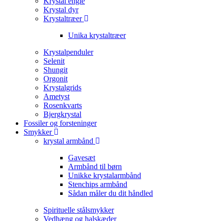
Krystal engle
Krystal dyr
Krystaltræer
Unika krystaltræer
Krystalpenduler
Selenit
Shungit
Orgonit
Krystalgrids
Ametyst
Rosenkvarts
Bjergkrystal
Fossiler og forsteninger
Smykker
krystal armbånd
Gavesæt
Armbånd til børn
Unikke krystalarmbånd
Stenchips armbånd
Sådan måler du dit håndled
Spirituelle stålsmykker
Vedhæng og halskæder