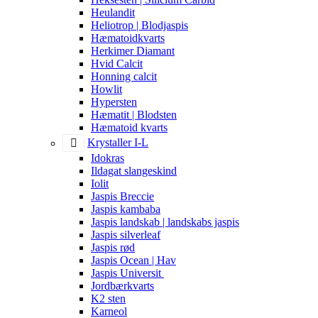
Heulandit
Heliotrop | Blodjaspis
Hæmatoidkvarts
Herkimer Diamant
Hvid Calcit
Honning calcit
Howlit
Hypersten
Hæmatit | Blodsten
Hæmatoid kvarts
Krystaller I-L
Idokras
Ildagat slangeskind
Iolit
Jaspis Breccie
Jaspis kambaba
Jaspis landskab | landskabs jaspis
Jaspis silverleaf
Jaspis rød
Jaspis Ocean | Hav
Jaspis Universit
Jordbærkvarts
K2 sten
Karneol