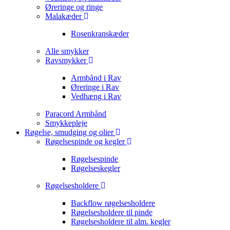
Øreringe og ringe
Malakæder
Rosenkranskæder
Alle smykker
Ravsmykker
Armbånd i Rav
Øreringe i Rav
Vedhæng i Rav
Paracord Armbånd
Smykkepleje
Røgelse, smudging og olier
Røgelsespinde og kegler
Røgelsespinde
Røgelseskegler
Røgelsesholdere
Backflow røgelsesholdere
Røgelsesholdere til pinde
Røgelsesholdere til alm. kegler