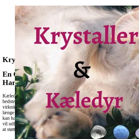
Krystaller og kæledyr
En Guide til Naturlig Balance og
Harmoni
Kæledyr er en uvurderlig del af vores liv, og vi ønsker kun det
bedste for dem. Mange mennesker har opdaget de positive
virkninger af krystaller på deres kæledyrs velvære. Krystaller har
længe været brugt til at fremme energibalance og helbredelse, og de
kan have lignende fordele for vores firbenede venner. Denne artikel
vil udforske, hvordan krystaller kan integreres i dit kæledyrs liv for
at støtte deres fysiske og følelsesmæssige velvære.