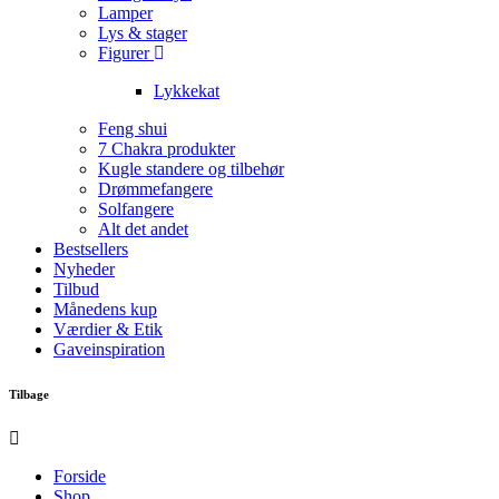
Lamper
Lys & stager
Figurer
Lykkekat
Feng shui
7 Chakra produkter
Kugle standere og tilbehør
Drømmefangere
Solfangere
Alt det andet
Bestsellers
Nyheder
Tilbud
Månedens kup
Værdier & Etik
Gaveinspiration
Tilbage
Forside
Shop