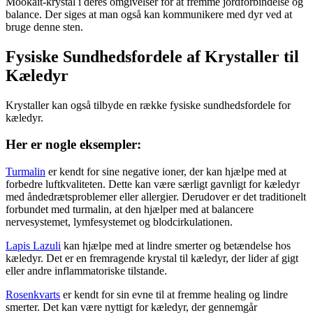
Mookait-krystal i deres omgivelser for at fremme jordforbindelse og
balance. Der siges at man også kan kommunikere med dyr ved at
bruge denne sten.
Fysiske Sundhedsfordele af Krystaller til
Kæledyr
Krystaller kan også tilbyde en række fysiske sundhedsfordele for
kæledyr.
Her er nogle eksempler:
Turmalin
er kendt for sine negative ioner, der kan hjælpe med at
forbedre luftkvaliteten. Dette kan være særligt gavnligt for kæledyr
med åndedrætsproblemer eller allergier. Derudover er det traditionelt
forbundet med turmalin, at den hjælper med at balancere
nervesystemet, lymfesystemet og blodcirkulationen.
Lapis Lazuli
kan hjælpe med at lindre smerter og betændelse hos
kæledyr. Det er en fremragende krystal til kæledyr, der lider af gigt
eller andre inflammatoriske tilstande.
Rosenkvarts
er kendt for sin evne til at fremme healing og lindre
smerter. Det kan være nyttigt for kæledyr, der gennemgår