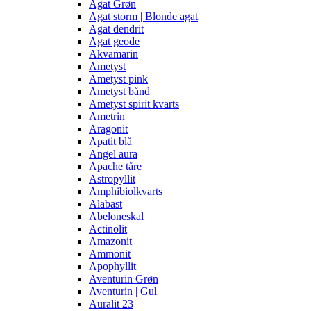
Agat Grøn
Agat storm | Blonde agat
Agat dendrit
Agat geode
Akvamarin
Ametyst
Ametyst pink
Ametyst bånd
Ametyst spirit kvarts
Ametrin
Aragonit
Apatit blå
Angel aura
Apache tåre
Astropyllit
Amphibiolkvarts
Alabast
Abeloneskal
Actinolit
Amazonit
Ammonit
Apophyllit
Aventurin Grøn
Aventurin | Gul
Auralit 23