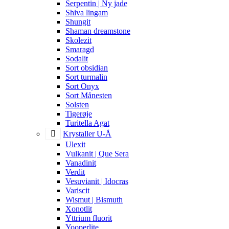
Serpentin | Ny jade
Shiva lingam
Shungit
Shaman dreamstone
Skolezit
Smaragd
Sodalit
Sort obsidian
Sort turmalin
Sort Onyx
Sort Månesten
Solsten
Tigerøje
Turitella Agat
Krystaller U-Å
Ulexit
Vulkanit | Que Sera
Vanadinit
Verdit
Vesuvianit | Idocras
Variscit
Wismut | Bismuth
Xonotlit
Yttrium fluorit
Yooperlite