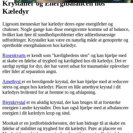
Krystaller og Energibalancen hos
Kæledyr
Ligesom mennesker har kæledyr deres egne energifelter og
chakraer. Nogle gange kan disse energicentre komme ud af balance,
hvilket kan føre til sundhedsproblemer eller adfærdsmæssige
udfordringer. Krystaller kan være en naturlig måde at genoprette og
opretholde energibalancen hos kæledyr.
Rosenkvarts
er kendt som "kærlighedens sten" og kan hjælpe med
at skabe en følelse af tryghed og kærlighed hos dit kæledyr. Det er
særligt nyttigt for dyr, der har været udsat for traumatiske oplevelser
eller lider af separation angst.
Amethyst
er en beroligende krystal, der kan hjælpe med at reducere
stress og angst hos kæledyr. Placer en lille amethyst krystal i dit
kæledyrs hvilested for at fremme ro og afslapning.
Bjergkrystal
er en alsidig krystal, der kan bruges til at forstærke
energien i andre krystaller. Den kan også hjælpe med at afbalancere
energien i dit kæledyrs krop og sind.
Mookait er en jordforbindelsessten, der kan bidrage til at skabe en
følelse af stabilitet og tryghed for dit kæledyr. Prøv at placere en