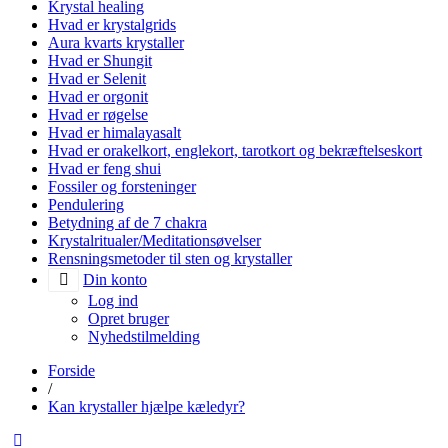
Krystal healing
Hvad er krystalgrids
Aura kvarts krystaller
Hvad er Shungit
Hvad er Selenit
Hvad er orgonit
Hvad er røgelse
Hvad er himalayasalt
Hvad er orakelkort, englekort, tarotkort og bekræftelseskort
Hvad er feng shui
Fossiler og forsteninger
Pendulering
Betydning af de 7 chakra
Krystalritualer/Meditationsøvelser
Rensningsmetoder til sten og krystaller
Din konto
Log ind
Opret bruger
Nyhedstilmelding
Forside
/
Kan krystaller hjælpe kæledyr?