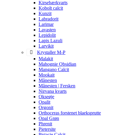
Kirsebærkvarts
Kobolt calcit
Kunzit
Labradorit
Larimar
Lavasten
Lepidolit
Lapis Lazuli
Larvikit
Krystaller M-P
Malakit
Mahognie Obsidian
Mangano Calcit
Mookait
Månesten
Månesten | Fersken
Nirvana kvarts
Okseøje
Opalit
Orgonit
Orthoceras forstenet blaeksprutte
Opal Grøn
Phrenit
Pietersite
Pistacie Calcit