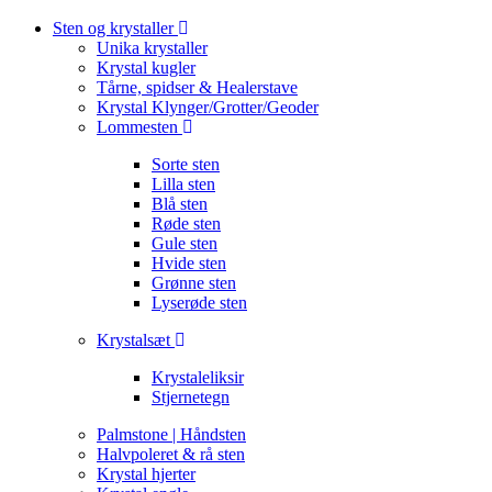
Sten og krystaller
Unika krystaller
Krystal kugler
Tårne, spidser & Healerstave
Krystal Klynger/Grotter/Geoder
Lommesten
Sorte sten
Lilla sten
Blå sten
Røde sten
Gule sten
Hvide sten
Grønne sten
Lyserøde sten
Krystalsæt
Krystaleliksir
Stjernetegn
Palmstone | Håndsten
Halvpoleret & rå sten
Krystal hjerter