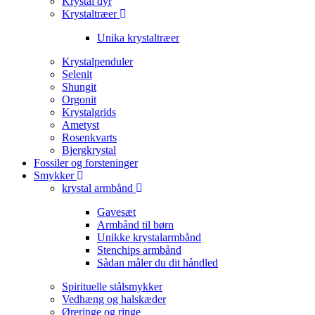
Krystal dyr
Krystaltræer
Unika krystaltræer
Krystalpenduler
Selenit
Shungit
Orgonit
Krystalgrids
Ametyst
Rosenkvarts
Bjergkrystal
Fossiler og forsteninger
Smykker
krystal armbånd
Gavesæt
Armbånd til børn
Unikke krystalarmbånd
Stenchips armbånd
Sådan måler du dit håndled
Spirituelle stålsmykker
Vedhæng og halskæder
Øreringe og ringe