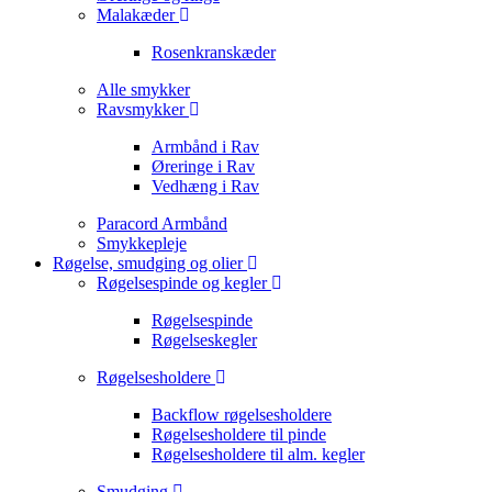
Malakæder
Rosenkranskæder
Alle smykker
Ravsmykker
Armbånd i Rav
Øreringe i Rav
Vedhæng i Rav
Paracord Armbånd
Smykkepleje
Røgelse, smudging og olier
Røgelsespinde og kegler
Røgelsespinde
Røgelseskegler
Røgelsesholdere
Backflow røgelsesholdere
Røgelsesholdere til pinde
Røgelsesholdere til alm. kegler
Smudging