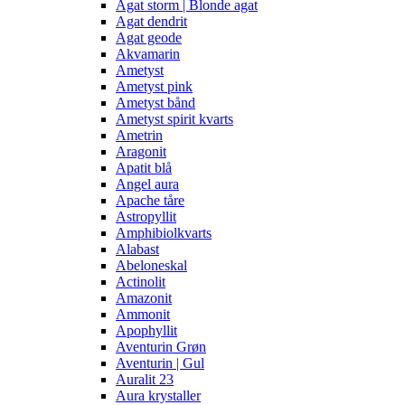
Agat storm | Blonde agat
Agat dendrit
Agat geode
Akvamarin
Ametyst
Ametyst pink
Ametyst bånd
Ametyst spirit kvarts
Ametrin
Aragonit
Apatit blå
Angel aura
Apache tåre
Astropyllit
Amphibiolkvarts
Alabast
Abeloneskal
Actinolit
Amazonit
Ammonit
Apophyllit
Aventurin Grøn
Aventurin | Gul
Auralit 23
Aura krystaller