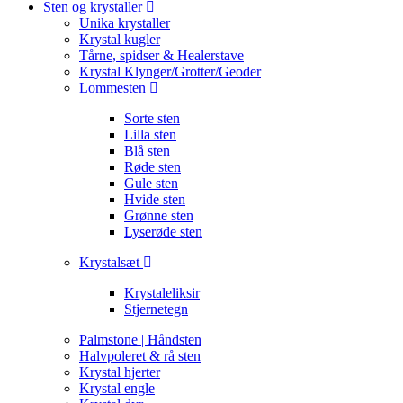
Sten og krystaller
Unika krystaller
Krystal kugler
Tårne, spidser & Healerstave
Krystal Klynger/Grotter/Geoder
Lommesten
Sorte sten
Lilla sten
Blå sten
Røde sten
Gule sten
Hvide sten
Grønne sten
Lyserøde sten
Krystalsæt
Krystaleliksir
Stjernetegn
Palmstone | Håndsten
Halvpoleret & rå sten
Krystal hjerter
Krystal engle