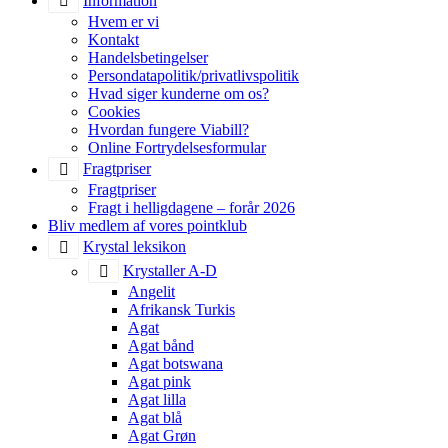
Information
Hvem er vi
Kontakt
Handelsbetingelser
Persondatapolitik/privatlivspolitik
Hvad siger kunderne om os?
Cookies
Hvordan fungere Viabill?
Online Fortrydelsesformular
Fragtpriser
Fragtpriser
Fragt i helligdagene – forår 2026
Bliv medlem af vores pointklub
Krystal leksikon
Krystaller A-D
Angelit
Afrikansk Turkis
Agat
Agat bånd
Agat botswana
Agat pink
Agat lilla
Agat blå
Agat Grøn