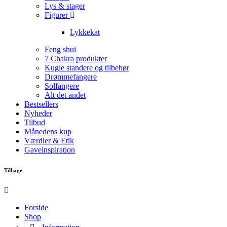
Lys & stager
Figurer
Lykkekat
Feng shui
7 Chakra produkter
Kugle standere og tilbehør
Drømmefangere
Solfangere
Alt det andet
Bestsellers
Nyheder
Tilbud
Månedens kup
Værdier & Etik
Gaveinspiration
Tilbage
Forside
Shop