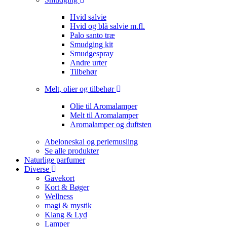
Hvid salvie
Hvid og blå salvie m.fl.
Palo santo træ
Smudging kit
Smudgespray
Andre urter
Tilbehør
Melt, olier og tilbehør
Olie til Aromalamper
Melt til Aromalamper
Aromalamper og duftsten
Abeloneskal og perlemusling
Se alle produkter
Naturlige parfumer
Diverse
Gavekort
Kort & Bøger
Wellness
magi & mystik
Klang & Lyd
Lamper