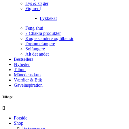
Lys & stager
Figurer
Lykkekat
Feng shui
7 Chakra produkter
Kugle standere og tilbehør
Drømmefangere
Solfangere
Alt det andet
Bestsellers
Nyheder
Tilbud
Månedens kup
Værdier & Etik
Gaveinspiration
Tilbage
Forside
Shop