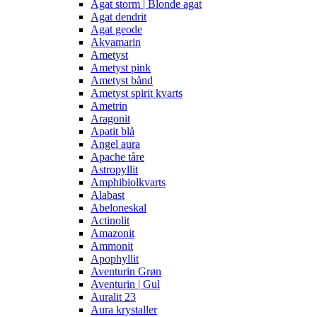
Agat storm | Blonde agat
Agat dendrit
Agat geode
Akvamarin
Ametyst
Ametyst pink
Ametyst bånd
Ametyst spirit kvarts
Ametrin
Aragonit
Apatit blå
Angel aura
Apache tåre
Astropyllit
Amphibiolkvarts
Alabast
Abeloneskal
Actinolit
Amazonit
Ammonit
Apophyllit
Aventurin Grøn
Aventurin | Gul
Auralit 23
Aura krystaller