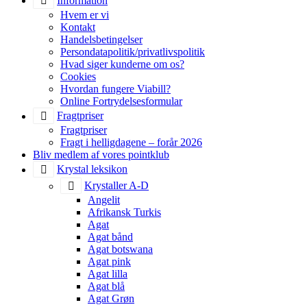
Information
Hvem er vi
Kontakt
Handelsbetingelser
Persondatapolitik/privatlivspolitik
Hvad siger kunderne om os?
Cookies
Hvordan fungere Viabill?
Online Fortrydelsesformular
Fragtpriser
Fragtpriser
Fragt i helligdagene – forår 2026
Bliv medlem af vores pointklub
Krystal leksikon
Krystaller A-D
Angelit
Afrikansk Turkis
Agat
Agat bånd
Agat botswana
Agat pink
Agat lilla
Agat blå
Agat Grøn