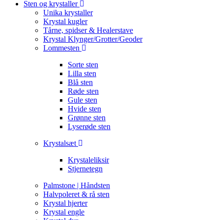
Sten og krystaller
Unika krystaller
Krystal kugler
Tårne, spidser & Healerstave
Krystal Klynger/Grotter/Geoder
Lommesten
Sorte sten
Lilla sten
Blå sten
Røde sten
Gule sten
Hvide sten
Grønne sten
Lyserøde sten
Krystalsæt
Krystaleliksir
Stjernetegn
Palmstone | Håndsten
Halvpoleret & rå sten
Krystal hjerter
Krystal engle