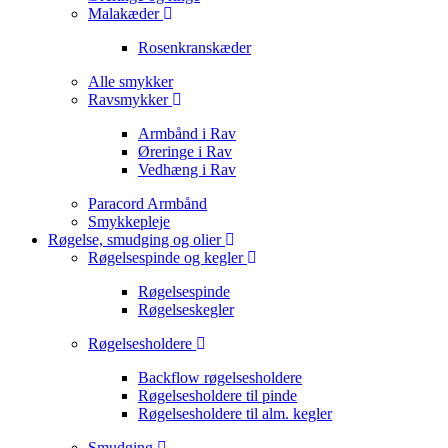
Malakæder
Rosenkranskæder
Alle smykker
Ravsmykker
Armbånd i Rav
Øreringe i Rav
Vedhæng i Rav
Paracord Armbånd
Smykkepleje
Røgelse, smudging og olier
Røgelsespinde og kegler
Røgelsespinde
Røgelseskegler
Røgelsesholdere
Backflow røgelsesholdere
Røgelsesholdere til pinde
Røgelsesholdere til alm. kegler
Smudging