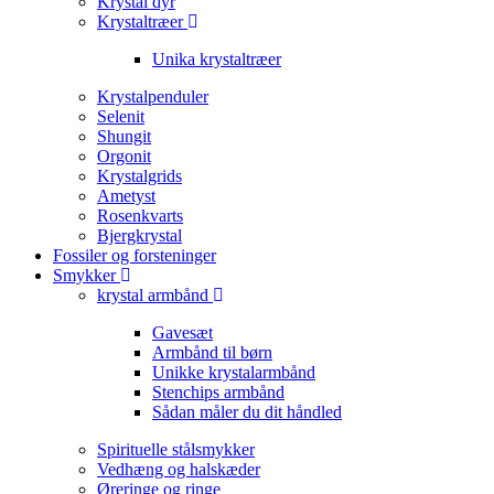
Krystal dyr
Krystaltræer
Unika krystaltræer
Krystalpenduler
Selenit
Shungit
Orgonit
Krystalgrids
Ametyst
Rosenkvarts
Bjergkrystal
Fossiler og forsteninger
Smykker
krystal armbånd
Gavesæt
Armbånd til børn
Unikke krystalarmbånd
Stenchips armbånd
Sådan måler du dit håndled
Spirituelle stålsmykker
Vedhæng og halskæder
Øreringe og ringe