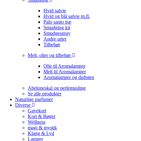
Hvid salvie
Hvid og blå salvie m.fl.
Palo santo træ
Smudging kit
Smudgespray
Andre urter
Tilbehør
Melt, olier og tilbehør
Olie til Aromalamper
Melt til Aromalamper
Aromalamper og duftsten
Abeloneskal og perlemusling
Se alle produkter
Naturlige parfumer
Diverse
Gavekort
Kort & Bøger
Wellness
magi & mystik
Klang & Lyd
Lamper