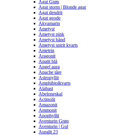
Agat Grøn
Agat storm | Blonde agat
Agat dendrit
Agat geode
Akvamarin
Ametyst
Ametyst pink
Ametyst bånd
Ametyst spirit kvarts
Ametrin
Aragonit
Apatit blå
Angel aura
Apache tåre
Astropyllit
Amphibiolkvarts
Alabast
Abeloneskal
Actinolit
Amazonit
Ammonit
Apophyllit
Aventurin Grøn
Aventurin | Gul
Auralit 23