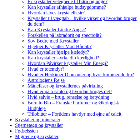
Er krystaller velegnede til børn og unge?
Kan krystaller afhjælpe hudsygdomme?
Hvordan laves krystaleliksir?
Krystaller til vægttab – hvilke virker og hvordan bruger
du dem?
Kan Krystaller Lindre Angst?
Forskellen på labradorit og spectrolit?
Sov Bedre med Krystaller
Hjælper Krystaller Mod Hårtab?
Kan krystaller hjælpe kæledyr?
Kan krystaller styrke din kærlighed?
Hvordan Påvirker krystaller Min Energi?
Hvad er totemdyr?
Hvad er Herkimer Diamanter og hvor kommer de fra?
Astrologiens Rejse
Månefaser og krystallernes påvirkning
Hvad er palo santo og hvordan bruges det?
Hvid salvie – brug, renselse og betydning
Born to Bio – Franske Parfumer og Økologisk
Hudpleje
Trilobitter – Fortidens havdyr med øjne af calcit
Krystaller og mineraler
Stjernetegn og krystaller
Fødselssten
Migræne og krystaller