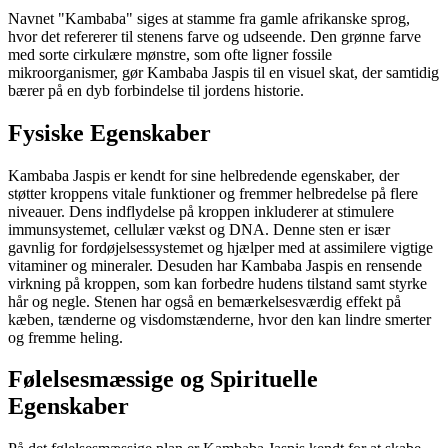
Navnet "Kambaba" siges at stamme fra gamle afrikanske sprog,
hvor det refererer til stenens farve og udseende. Den grønne farve
med sorte cirkulære mønstre, som ofte ligner fossile
mikroorganismer, gør Kambaba Jaspis til en visuel skat, der samtidig
bærer på en dyb forbindelse til jordens historie.
Fysiske Egenskaber
Kambaba Jaspis er kendt for sine helbredende egenskaber, der
støtter kroppens vitale funktioner og fremmer helbredelse på flere
niveauer. Dens indflydelse på kroppen inkluderer at stimulere
immunsystemet, cellulær vækst og DNA. Denne sten er især
gavnlig for fordøjelsessystemet og hjælper med at assimilere vigtige
vitaminer og mineraler. Desuden har Kambaba Jaspis en rensende
virkning på kroppen, som kan forbedre hudens tilstand samt styrke
hår og negle. Stenen har også en bemærkelsesværdig effekt på
kæben, tænderne og visdomstænderne, hvor den kan lindre smerter
og fremme heling.
Følelsesmæssige og Spirituelle
Egenskaber