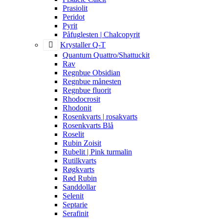
Prasiolit
Peridot
Pyrit
Påfuglesten | Chalcopyrit
Krystaller Q-T
Quantum Quattro/Shattuckit
Rav
Regnbue Obsidian
Regnbue månesten
Regnbue fluorit
Rhodocrosit
Rhodonit
Rosenkvarts | rosakvarts
Rosenkvarts Blå
Roselit
Rubin Zoisit
Rubelit | Pink turmalin
Rutilkvarts
Røgkvarts
Rød Rubin
Sanddollar
Selenit
Septarie
Serafinit