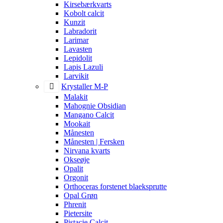
Kirsebærkvarts
Kobolt calcit
Kunzit
Labradorit
Larimar
Lavasten
Lepidolit
Lapis Lazuli
Larvikit
Krystaller M-P
Malakit
Mahognie Obsidian
Mangano Calcit
Mookait
Månesten
Månesten | Fersken
Nirvana kvarts
Okseøje
Opalit
Orgonit
Orthoceras forstenet blaeksprutte
Opal Grøn
Phrenit
Pietersite
Pistacie Calcit