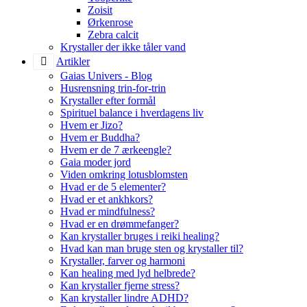
Zoisit
Ørkenrose
Zebra calcit
Krystaller der ikke tåler vand
Artikler
Gaias Univers - Blog
Husrensning trin-for-trin
Krystaller efter formål
Spirituel balance i hverdagens liv
Hvem er Jizo?
Hvem er Buddha?
Hvem er de 7 ærkeengle?
Gaia moder jord
Viden omkring lotusblomsten
Hvad er de 5 elementer?
Hvad er et ankhkors?
Hvad er mindfulness?
Hvad er en drømmefanger?
Kan krystaller bruges i reiki healing?
Hvad kan man bruge sten og krystaller til?
Krystaller, farver og harmoni
Kan healing med lyd helbrede?
Kan krystaller fjerne stress?
Kan krystaller lindre ADHD?