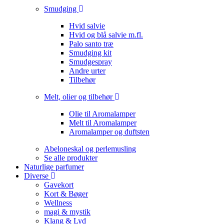
Smudging
Hvid salvie
Hvid og blå salvie m.fl.
Palo santo træ
Smudging kit
Smudgespray
Andre urter
Tilbehør
Melt, olier og tilbehør
Olie til Aromalamper
Melt til Aromalamper
Aromalamper og duftsten
Abeloneskal og perlemusling
Se alle produkter
Naturlige parfumer
Diverse
Gavekort
Kort & Bøger
Wellness
magi & mystik
Klang & Lyd