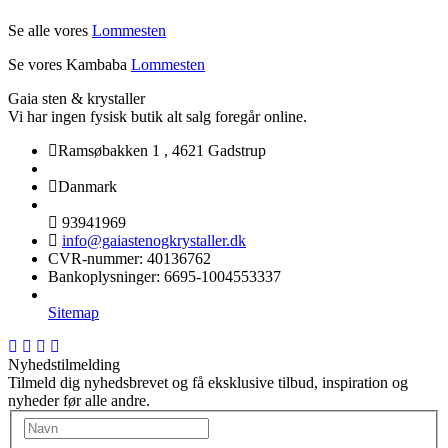
Se alle vores
Lommesten
Se vores Kambaba
Lommesten
Gaia sten & krystaller
Vi har ingen fysisk butik alt salg foregår online.
Ramsøbakken 1
,
4621 Gadstrup
Danmark
93941969
info@gaiastenogkrystaller.dk
CVR-nummer
:
40136762
Bankoplysninger
:
6695-1004553337
Sitemap
Nyhedstilmelding
Tilmeld dig nyhedsbrevet og få eksklusive tilbud, inspiration og
nyheder før alle andre.