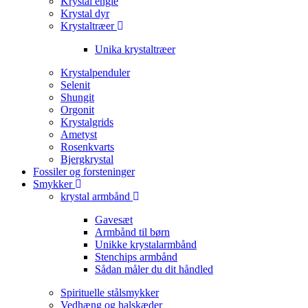
Krystal engle
Krystal dyr
Krystaltræer
Unika krystaltræer
Krystalpenduler
Selenit
Shungit
Orgonit
Krystalgrids
Ametyst
Rosenkvarts
Bjergkrystal
Fossiler og forsteninger
Smykker
krystal armbånd
Gavesæt
Armbånd til børn
Unikke krystalarmbånd
Stenchips armbånd
Sådan måler du dit håndled
Spirituelle stålsmykker
Vedhæng og halskæder