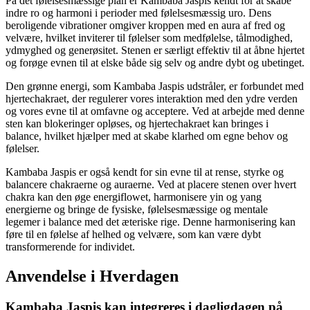
På det følelsesmæssige plan er Kambaba Jaspis kendt for at skabe
indre ro og harmoni i perioder med følelsesmæssig uro. Dens
beroligende vibrationer omgiver kroppen med en aura af fred og
velvære, hvilket inviterer til følelser som medfølelse, tålmodighed,
ydmyghed og generøsitet. Stenen er særligt effektiv til at åbne hjertet
og forøge evnen til at elske både sig selv og andre dybt og ubetinget.
Den grønne energi, som Kambaba Jaspis udstråler, er forbundet med
hjertechakraet, der regulerer vores interaktion med den ydre verden
og vores evne til at omfavne og acceptere. Ved at arbejde med denne
sten kan blokeringer opløses, og hjertechakraet kan bringes i
balance, hvilket hjælper med at skabe klarhed om egne behov og
følelser.
Kambaba Jaspis er også kendt for sin evne til at rense, styrke og
balancere chakraerne og auraerne. Ved at placere stenen over hvert
chakra kan den øge energiflowet, harmonisere yin og yang
energierne og bringe de fysiske, følelsesmæssige og mentale
legemer i balance med det æteriske rige. Denne harmonisering kan
føre til en følelse af helhed og velvære, som kan være dybt
transformerende for individet.
Anvendelse i Hverdagen
Kambaba Jaspis kan integreres i dagligdagen på