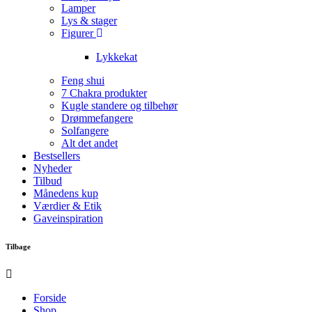
Lamper
Lys & stager
Figurer
Lykkekat
Feng shui
7 Chakra produkter
Kugle standere og tilbehør
Drømmefangere
Solfangere
Alt det andet
Bestsellers
Nyheder
Tilbud
Månedens kup
Værdier & Etik
Gaveinspiration
Tilbage
Forside
Shop