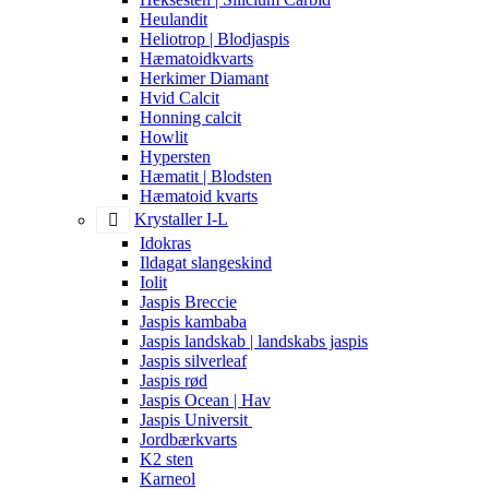
Heulandit
Heliotrop | Blodjaspis
Hæmatoidkvarts
Herkimer Diamant
Hvid Calcit
Honning calcit
Howlit
Hypersten
Hæmatit | Blodsten
Hæmatoid kvarts
Krystaller I-L
Idokras
Ildagat slangeskind
Iolit
Jaspis Breccie
Jaspis kambaba
Jaspis landskab | landskabs jaspis
Jaspis silverleaf
Jaspis rød
Jaspis Ocean | Hav
Jaspis Universit
Jordbærkvarts
K2 sten
Karneol