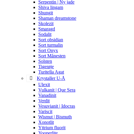
Serpentin | Ny jade
Shiva lingam
Shungit
Shaman dreamstone
Skolezit
Smaragd
Sodalit
Sort obsidian
Sort turmalin
Sort Onyx
Sort Månesten
Solsten
Tigerøje
Turitella Agat
Krystaller U-Å
Ulexit
Vulkanit | Que Sera
Vanadinit
Verdit
Vesuvianit | Idocras
Variscit
Wismut | Bismuth
Xonotlit
Yttrium fluorit
Yooperlite