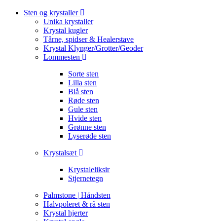
Sten og krystaller
Unika krystaller
Krystal kugler
Tårne, spidser & Healerstave
Krystal Klynger/Grotter/Geoder
Lommesten
Sorte sten
Lilla sten
Blå sten
Røde sten
Gule sten
Hvide sten
Grønne sten
Lyserøde sten
Krystalsæt
Krystaleliksir
Stjernetegn
Palmstone | Håndsten
Halvpoleret & rå sten
Krystal hjerter