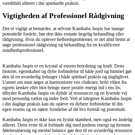
værdifuld allieret i din spirituelle praksis.
Vigtigheden af Professionel Rådgivning
Det er vigtigt at bemærke, at selvom Kambaba Jaspis har mange
potentielle fordele, bør den ikke erstatte lægelig behandling eller
rådgivning. Hvis du oplever helbredsproblemer, er det altid bedst at
søge professionel rådgivning og behandling fra en kvalificeret
sundhedsprofessionel.
Kambaba Jaspis er en krystal af enorm betydning og kraft. Dens
historie, egenskaber og dybe forbindelse til både jord og himmel gør
den til en uvurderlig ledsager i både spirituel praksis og dagliglivet.
Uanset om man søger at harmonisere ens chakraer, befri viljen fra
egoets lænker eller blot bringe mere positiv energi ind i ens liv,
tilbyder Kambaba Jaspis en dybde af ressourcer og en lysende vej
mod personlig vækst og indre fred. Ved at integrere Kambaba Jaspis
i din daglige praksis kan du opleve en dybere forbindelse til din
egen essens og en større forståelse af dit livs formål og potentiale.
Kambaba Jaspis er ikke kun en fysisk skønhed, men også en åndelig
allieret. Dens evne til at forbinde dig med jordens energi og fremme
følelsesmæssig og mental balance gør den til en uvurderlig ressource