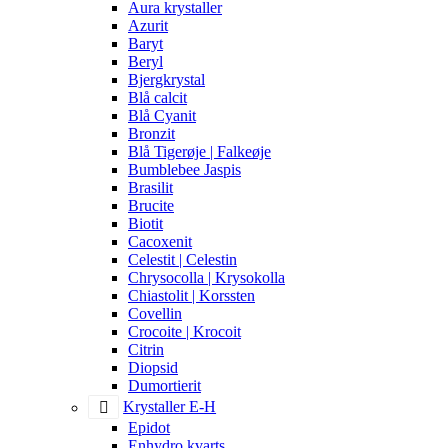
Aura krystaller
Azurit
Baryt
Beryl
Bjergkrystal
Blå calcit
Blå Cyanit
Bronzit
Blå Tigerøje | Falkeøje
Bumblebee Jaspis
Brasilit
Brucite
Biotit
Cacoxenit
Celestit | Celestin
Chrysocolla | Krysokolla
Chiastolit | Korssten
Covellin
Crocoite | Krocoit
Citrin
Diopsid
Dumortierit
Krystaller E-H
Epidot
Enhydro kvarts