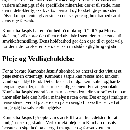
variere afhængigt af de specifikke mineraler, der er til stede, men
den indeholder typisk kvarts, hæmatit og forskellige jernoxider.
Disse komponenter giver stenen dens styrke og holdbarhed samt
dens rige farveskala.
Kambaba Jaspis har en hårdhed på omkring 6,5 til 7 på Mohs-
skalaen, hvilket gør den til en relativt hård sten, der er velegnet til
smykkefremstilling. Dens holdbarhed gør den også til et godt valg
for dem, der ønsker en sten, der kan modstå daglig brug og slid.
Pleje og Vedligeholdelse
For at bevare Kambaba Jaspis' skønhed og energi er det vigtigt at
pleje stenen ordentligt. Kambaba Jaspis kan renses med lunkent
vand og en blød klud. Det er bedst at undgå kemikalier og hårde
rengøringsmidler, da de kan beskadige stenen. For at genoplade
Kambaba Jaspis' energi kan man placere den i direkte sollys i et par
timer eller lade den hvile i månelys natten over. Det er også muligt at
rense stenen ved at placere den på en seng af havsalt eller ved at
bruge røg fra salvie eller røgelse.
Kambaba Jaspis bør opbevares adskilt fra andre ædelsten for at
undgå ridser og skader. Ved korrekt pleje kan Kambaba Jaspis
bevare sin skønhed og energi i mange år og fortsat være en