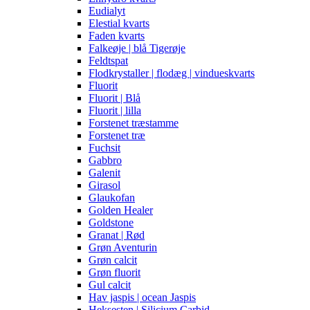
Eudialyt
Elestial kvarts
Faden kvarts
Falkeøje | blå Tigerøje
Feldtspat
Flodkrystaller | flodæg | vindueskvarts
Fluorit
Fluorit | Blå
Fluorit | lilla
Forstenet træstamme
Forstenet træ
Fuchsit
Gabbro
Galenit
Girasol
Glaukofan
Golden Healer
Goldstone
Granat | Rød
Grøn Aventurin
Grøn calcit
Grøn fluorit
Gul calcit
Hav jaspis | ocean Jaspis
Heksesten | Silicium Carbid