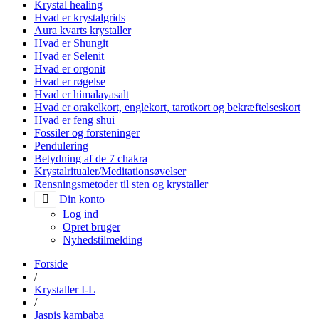
Krystal healing
Hvad er krystalgrids
Aura kvarts krystaller
Hvad er Shungit
Hvad er Selenit
Hvad er orgonit
Hvad er røgelse
Hvad er himalayasalt
Hvad er orakelkort, englekort, tarotkort og bekræftelseskort
Hvad er feng shui
Fossiler og forsteninger
Pendulering
Betydning af de 7 chakra
Krystalritualer/Meditationsøvelser
Rensningsmetoder til sten og krystaller
Din konto
Log ind
Opret bruger
Nyhedstilmelding
Forside
/
Krystaller I-L
/
Jaspis kambaba