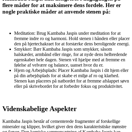
flere måder for at maksimere dens fordele. Her er
nogle praktiske måder at anvende stenen på:
Meditation: Brug Kambaba Jaspis under meditation for at
fremme indre ro og harmoni. Hold stenen i hånden eller placer
den på hjertechakraet for at forstærke dens beroligende energi.
Smykker: Bær Kambaba Jaspis som smykker, såsom
halskæder, armbånd eller ringe, for at nyde dens helbredende
egenskaber hele dagen. Stenen vil hjælpe med at fremme en
følelse af velvære og balance, uanset hvor du er.
Hjem og Arbejdsplads: Placer Kambaba Jaspis i dit hjem eller
på din arbejdsplads for at skabe et miljø af ro og klarhed.
Stenen kan placeres på natbordet for at fremme afslappet søvn
eller på skrivebordet for at forbedre fokus og produktivitet.
Videnskabelige Aspekter
Kambaba Jaspis består af cementerede fragmenter af forskellige
mineraler og klipper, hvilket giver den dens karakteristiske mønstre
og farver. Den kemiske sammensætning af Kambaba Jaspis kan