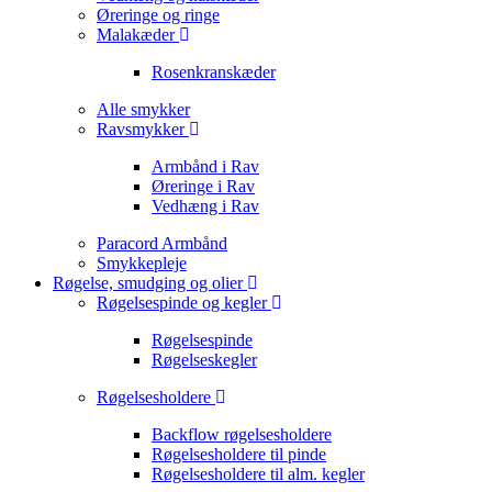
Øreringe og ringe
Malakæder
Rosenkranskæder
Alle smykker
Ravsmykker
Armbånd i Rav
Øreringe i Rav
Vedhæng i Rav
Paracord Armbånd
Smykkepleje
Røgelse, smudging og olier
Røgelsespinde og kegler
Røgelsespinde
Røgelseskegler
Røgelsesholdere
Backflow røgelsesholdere
Røgelsesholdere til pinde
Røgelsesholdere til alm. kegler