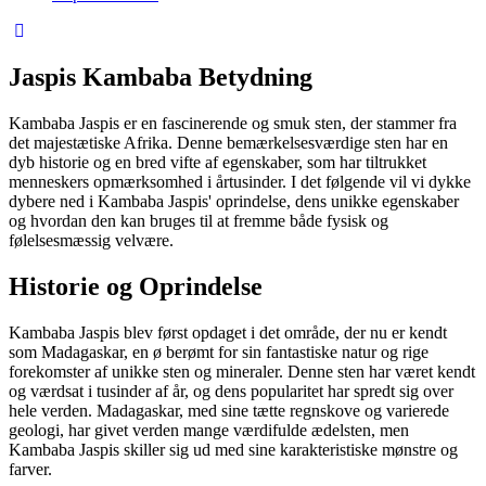
Jaspis Kambaba Betydning
Kambaba Jaspis er en fascinerende og smuk sten, der stammer fra
det majestætiske Afrika. Denne bemærkelsesværdige sten har en
dyb historie og en bred vifte af egenskaber, som har tiltrukket
menneskers opmærksomhed i årtusinder. I det følgende vil vi dykke
dybere ned i Kambaba Jaspis' oprindelse, dens unikke egenskaber
og hvordan den kan bruges til at fremme både fysisk og
følelsesmæssig velvære.
Historie og Oprindelse
Kambaba Jaspis blev først opdaget i det område, der nu er kendt
som Madagaskar, en ø berømt for sin fantastiske natur og rige
forekomster af unikke sten og mineraler. Denne sten har været kendt
og værdsat i tusinder af år, og dens popularitet har spredt sig over
hele verden. Madagaskar, med sine tætte regnskove og varierede
geologi, har givet verden mange værdifulde ædelsten, men
Kambaba Jaspis skiller sig ud med sine karakteristiske mønstre og
farver.