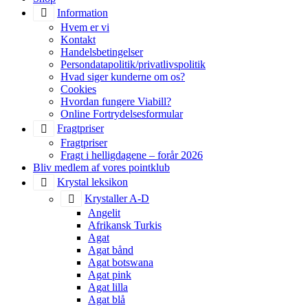
Information
Hvem er vi
Kontakt
Handelsbetingelser
Persondatapolitik/privatlivspolitik
Hvad siger kunderne om os?
Cookies
Hvordan fungere Viabill?
Online Fortrydelsesformular
Fragtpriser
Fragtpriser
Fragt i helligdagene – forår 2026
Bliv medlem af vores pointklub
Krystal leksikon
Krystaller A-D
Angelit
Afrikansk Turkis
Agat
Agat bånd
Agat botswana
Agat pink
Agat lilla
Agat blå