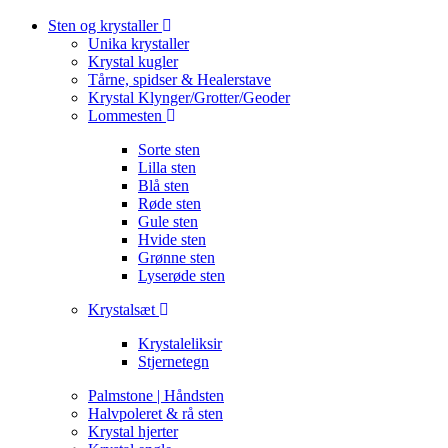
Sten og krystaller
Unika krystaller
Krystal kugler
Tårne, spidser & Healerstave
Krystal Klynger/Grotter/Geoder
Lommesten
Sorte sten
Lilla sten
Blå sten
Røde sten
Gule sten
Hvide sten
Grønne sten
Lyserøde sten
Krystalsæt
Krystaleliksir
Stjernetegn
Palmstone | Håndsten
Halvpoleret & rå sten
Krystal hjerter