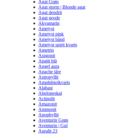
Agat Grøn
Agat storm | Blonde agat
Agat dendrit
Agat geode
Akvamarin
Ametyst
Ametyst pink
Ametyst bånd
Ametyst spirit kvarts
Ametrin
Aragonit
Apatit blå
Angel aura
Apache tåre
Astropyllit
Amphibiolkvarts
Alabast
Abeloneskal
Actinolit
Amazonit
Ammonit
Apophyllit
Aventurin Grøn
Aventurin | Gul
Auralit 23