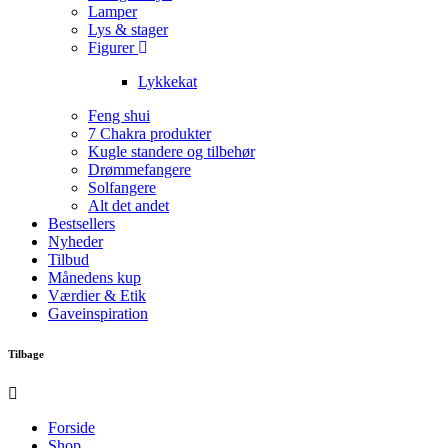
Lamper
Lys & stager
Figurer
Lykkekat
Feng shui
7 Chakra produkter
Kugle standere og tilbehør
Drømmefangere
Solfangere
Alt det andet
Bestsellers
Nyheder
Tilbud
Månedens kup
Værdier & Etik
Gaveinspiration
Tilbage
Forside
Shop