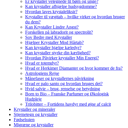
Er krystaller velegnede til børn og unge?
Kan krystaller afhjælpe hudsygdomme?
Hvordan laves krystaleliksir?
Krystaller til vægttab – hvilke virker og hvordan bruger
du dem?
Kan Krystaller Lindre Angst?
Forskellen på labradorit og spectrolit?
Sov Bedre med Krystaller
Hjælper Krystaller Mod Hårtab?
Kan krystaller hjælpe kæledyr?
Kan krystaller styrke din kærlighed?
Hvordan Påvirker krystaller Min Energi?
Hvad er totemdyr?
Hvad er Herkimer Diamanter og hvor kommer de fra?
Astrologiens Rejse
Månefaser og krystallernes påvirkning
Hvad er palo santo og hvordan bruges det?
Hvid salvie – brug, renselse og betydning
Born to Bio – Franske Parfumer og Økologisk
Hudpleje
Trilobitter – Fortidens havdyr med øjne af calcit
Krystaller og mineraler
Stjernetegn og krystaller
Fødselssten
Migræne og krystaller