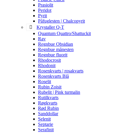
Prasiolit
Peridot
Pyrit
Påfuglesten | Chalcopyrit
Krystaller Q-T
Quantum Quattro/Shattuckit
Rav
Regnbue Obsidian
Regnbue månesten
Regnbue fluorit
Rhodocrosit
Rhodonit
Rosenkvarts | rosakvarts
Rosenkvarts Blå
Roselit
Rubin Zoisit
Rubelit | Pink turmalin
Rutilkvarts
Røgkvarts
Rød Rubin
Sanddollar
Selenit
Septarie
Serafinit