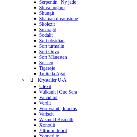
Serpentin | Ny jade
Shiva lingam
Shungit
Shaman dreamstone
Skolezit
Smaragd
Sodalit
Sort obsidian
Sort turmalin
Sort Onyx
Sort Månesten
Solsten
Tigerøje
Turitella Agat
Krystaller U-Å
Ulexit
Vulkanit | Que Sera
Vanadinit
Verdit
Vesuvianit | Idocras
Variscit
Wismut | Bismuth
Xonotlit
Yttrium fluorit
Yooperlite