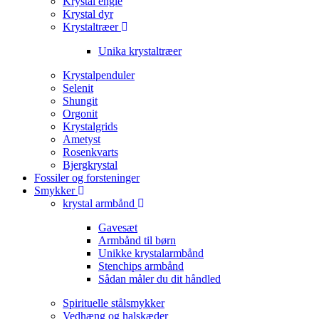
Krystal engle
Krystal dyr
Krystaltræer
Unika krystaltræer
Krystalpenduler
Selenit
Shungit
Orgonit
Krystalgrids
Ametyst
Rosenkvarts
Bjergkrystal
Fossiler og forsteninger
Smykker
krystal armbånd
Gavesæt
Armbånd til børn
Unikke krystalarmbånd
Stenchips armbånd
Sådan måler du dit håndled
Spirituelle stålsmykker
Vedhæng og halskæder