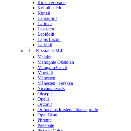
Kirsebærkvarts
Kobolt calcit
Kunzit
Labradorit
Larimar
Lavasten
Lepidolit
Lapis Lazuli
Larvikit
Krystaller M-P
Malakit
Mahognie Obsidian
Mangano Calcit
Mookait
Månesten
Månesten | Fersken
Nirvana kvarts
Okseøje
Opalit
Orgonit
Orthoceras forstenet blaeksprutte
Opal Grøn
Phrenit
Pietersite
Pistacie Calcit