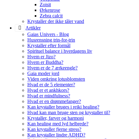
Zoisit
Ørkenrose
Zebra calcit
Krystaller der ikke tåler vand
Artikler
Gaias Univers - Blog
Husrensning trin-for-trin
Krystaller efter formål
Spirituel balance i hverdagens liv
Hvem er Jizo?
Hvem er Buddha?
Hvem er de 7 ærkeengle?
Gaia moder jord
Viden omkring lotusblomsten
Hvad er de 5 elementer?
Hvad er et ankhkors?
Hvad er mindfulness?
Hvad er en drømmefanger?
Kan krystaller bruges i reiki healing?
Hvad kan man bruge sten og krystaller til?
Krystaller, farver og harmoni
Kan healing med lyd helbrede?
Kan krystaller fjerne stress?
Kan krystaller lindre ADHD?