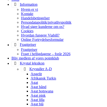
Information
Hvem er vi
Kontakt
Handelsbetingelser
Persondatapolitik/privatlivspolitik
Hvad siger kunderne om os?
Cookies
Hvordan fungere Viabill?
Online Fortrydelsesformular
Fragtpriser
Fragtpriser
Fragt i helligdagene – forår 2026
Bliv medlem af vores pointklub
Krystal leksikon
Krystaller A-D
Angelit
Afrikansk Turkis
Agat
Agat bånd
Agat botswana
Agat pink
Agat lilla
Agat blå