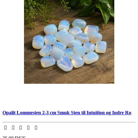
Opalit Lommesten 2-3 cm Smuk Sten til Intuition og Indre Ro