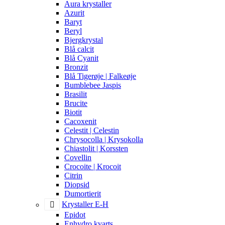
Aura krystaller
Azurit
Baryt
Beryl
Bjergkrystal
Blå calcit
Blå Cyanit
Bronzit
Blå Tigerøje | Falkeøje
Bumblebee Jaspis
Brasilit
Brucite
Biotit
Cacoxenit
Celestit | Celestin
Chrysocolla | Krysokolla
Chiastolit | Korssten
Covellin
Crocoite | Krocoit
Citrin
Diopsid
Dumortierit
Krystaller E-H
Epidot
Enhydro kvarts