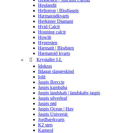
Heulandit
Heliotrop | Blodjaspis
Hæmatoidkvarts
Herkimer Diamant
Hvid Calcit
Honning calcit
Howlit
Hypersten
Hæmatit | Blodsten
Hæmatoid kvarts
Krystaller I-L
Idokras
Ildagat slangeskind
Iolit
Jaspis Breccie
Jaspis kambaba
Jaspis landskab | landskabs jaspis
Jaspis silverleaf
Jaspis rød
Jaspis Ocean | Hav
Jaspis Universit
Jordbærkvarts
K2 sten
Karneol