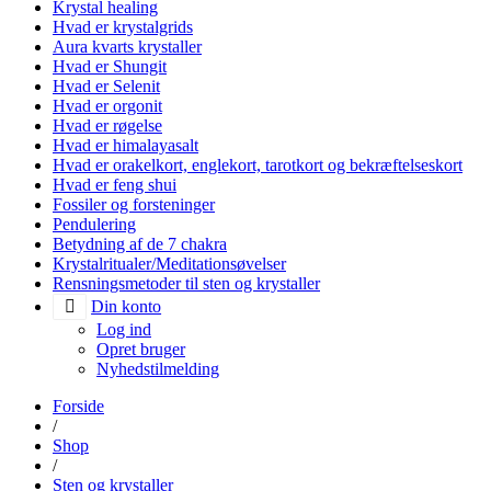
Krystal healing
Hvad er krystalgrids
Aura kvarts krystaller
Hvad er Shungit
Hvad er Selenit
Hvad er orgonit
Hvad er røgelse
Hvad er himalayasalt
Hvad er orakelkort, englekort, tarotkort og bekræftelseskort
Hvad er feng shui
Fossiler og forsteninger
Pendulering
Betydning af de 7 chakra
Krystalritualer/Meditationsøvelser
Rensningsmetoder til sten og krystaller
Din konto
Log ind
Opret bruger
Nyhedstilmelding
Forside
/
Shop
/
Sten og krystaller