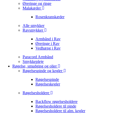
Øreringe og ringe
Malakæder
Rosenkranskæder
Alle smykker
Ravsmykker
Armbånd i Rav
Øreringe i Rav
Vedhæng i Rav
Paracord Armbånd
Smykkepleje
Røgelse, smudging og olier
Røgelsespinde og kegler
Røgelsespinde
Røgelseskegler
Røgelsesholdere
Backflow røgelsesholdere
Røgelsesholdere til pinde
Røgelsesholdere til alm. kegler