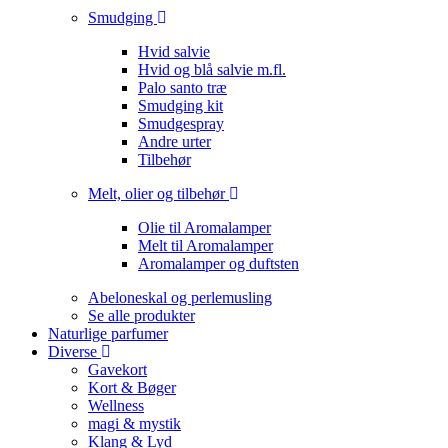
Smudging
Hvid salvie
Hvid og blå salvie m.fl.
Palo santo træ
Smudging kit
Smudgespray
Andre urter
Tilbehør
Melt, olier og tilbehør
Olie til Aromalamper
Melt til Aromalamper
Aromalamper og duftsten
Abeloneskal og perlemusling
Se alle produkter
Naturlige parfumer
Diverse
Gavekort
Kort & Bøger
Wellness
magi & mystik
Klang & Lyd