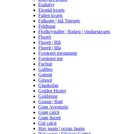
Eudialyt
Elestial kvarts
Faden kvarts
Falkeøje | blå Tigerøje
Feldtspat
Flodkrystaller | flodæg | vindueskvarts
Fluorit
Fluorit | Blå
Fluorit | lilla
Forstenet træstamme
Forstenet træ
Fuchsit
Gabbro
Galenit
Girasol
Glaukofan
Golden Healer
Goldstone
Granat | Rød
Grøn Aventurin
Grøn calcit
Grøn fluorit
Gul calcit
Hav jaspis | ocean Jaspis
Heksesten | Silicium Carbid