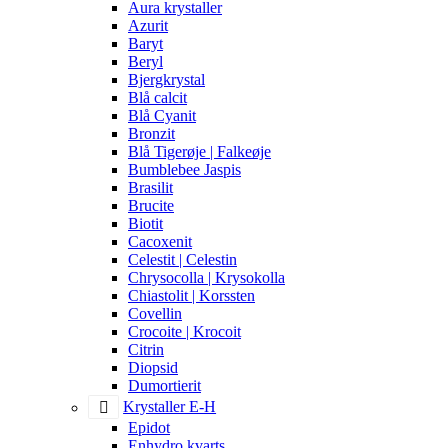
Aura krystaller
Azurit
Baryt
Beryl
Bjergkrystal
Blå calcit
Blå Cyanit
Bronzit
Blå Tigerøje | Falkeøje
Bumblebee Jaspis
Brasilit
Brucite
Biotit
Cacoxenit
Celestit | Celestin
Chrysocolla | Krysokolla
Chiastolit | Korssten
Covellin
Crocoite | Krocoit
Citrin
Diopsid
Dumortierit
Krystaller E-H
Epidot
Enhydro kvarts