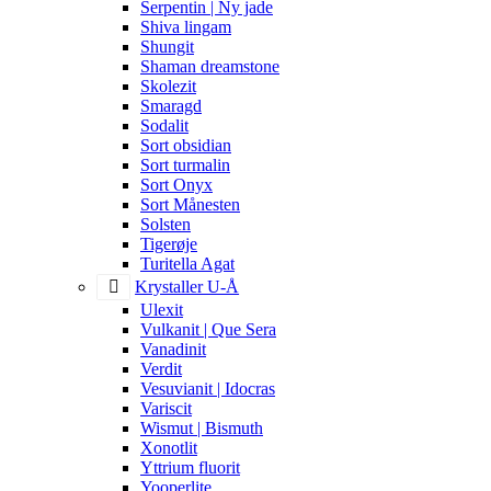
Serpentin | Ny jade
Shiva lingam
Shungit
Shaman dreamstone
Skolezit
Smaragd
Sodalit
Sort obsidian
Sort turmalin
Sort Onyx
Sort Månesten
Solsten
Tigerøje
Turitella Agat
Krystaller U-Å
Ulexit
Vulkanit | Que Sera
Vanadinit
Verdit
Vesuvianit | Idocras
Variscit
Wismut | Bismuth
Xonotlit
Yttrium fluorit
Yooperlite