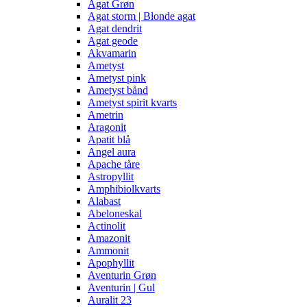
Agat Grøn
Agat storm | Blonde agat
Agat dendrit
Agat geode
Akvamarin
Ametyst
Ametyst pink
Ametyst bånd
Ametyst spirit kvarts
Ametrin
Aragonit
Apatit blå
Angel aura
Apache tåre
Astropyllit
Amphibiolkvarts
Alabast
Abeloneskal
Actinolit
Amazonit
Ammonit
Apophyllit
Aventurin Grøn
Aventurin | Gul
Auralit 23