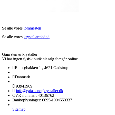
Se alle vores
lommesten
Se alle vores
krystal armbånd
Gaia sten & krystaller
Vi har ingen fysisk butik alt salg foregår online.
Ramsøbakken 1
,
4621 Gadstrup
Danmark
93941969
info@gaiastenogkrystaller.dk
CVR-nummer
:
40136762
Bankoplysninger
:
6695-1004553337
Sitemap