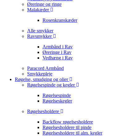
Øreringe og ringe
Malakæder
Rosenkranskæder
Alle smykker
Ravsmykker
Armbånd i Rav
Øreringe i Rav
Vedhæng i Rav
Paracord Armbånd
Smykkepleje
Røgelse, smudging og olier
Røgelsespinde og kegler
Røgelsespinde
Røgelseskegler
Røgelsesholdere
Backflow røgelsesholdere
Røgelsesholdere til pinde
Røgelsesholdere til alm. kegler