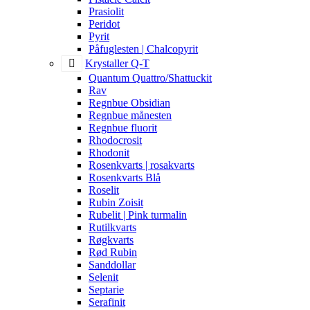
Prasiolit
Peridot
Pyrit
Påfuglesten | Chalcopyrit
Krystaller Q-T
Quantum Quattro/Shattuckit
Rav
Regnbue Obsidian
Regnbue månesten
Regnbue fluorit
Rhodocrosit
Rhodonit
Rosenkvarts | rosakvarts
Rosenkvarts Blå
Roselit
Rubin Zoisit
Rubelit | Pink turmalin
Rutilkvarts
Røgkvarts
Rød Rubin
Sanddollar
Selenit
Septarie
Serafinit