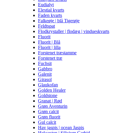
Eudialyt
Elestial kvarts
Faden kvarts
Falkeøje | blå Tigerøje
Feldtspat
Flodkrystaller | flodæg | vindueskvarts
Fluorit
Fluorit | Blå
Fluorit | lilla
Forstenet træstamme
Forstenet træ
Fuchsit
Gabbro
Galenit
Girasol
Glaukofan
Golden Healer
Goldstone
Granat | Rød
Grøn Aventurin
Grøn calcit
Grøn fluorit
Gul calcit
Hav jaspis | ocean Jaspis
Heksesten | Silicium Carbid