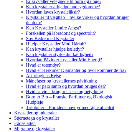
Er krystaller velegnede til børn og unge?
Kan krystaller afhjælpe hudsygdomme?
Hvordan laves krystaleliksir?
Krystaller til vægttab – hvilke virker og hvordan bruger
du dem?
Kan Krystaller Lindre Angst?
Forskellen på labradorit og spectrolit?
Sov Bedre med Krystaller
Hjælper Krystaller Mod Hårtab?
Kan krystaller hjælpe kæledyr?
Kan krystaller styrke din kærlighed?
Hvordan Påvirker krystaller Min Energi?
Hvad er totemdyr?
Hvad er Herkimer Diamanter og hvor kommer de fra?
Astrologiens Rejse
Månefaser og krystallernes påvirkning
Hvad er palo santo og hvordan bruges det?
Hvid salvie – brug, renselse og betydning
Born to Bio – Franske Parfumer og Økologisk
Hudpleje
Trilobitter – Fortidens havdyr med øjne af calcit
Krystaller og mineraler
Stjernetegn og krystaller
Fødselssten
Migræne og krystaller