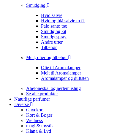
Smudging
Hvid salvie
Hvid og blå salvie m.fl.
Palo santo træ
Smudging kit
Smudgespray
Andre urter
Tilbehør
Melt, olier og tilbehør
Olie til Aromalamper
Melt til Aromalamper
Aromalamper og duftsten
Abeloneskal og perlemusling
Se alle produkter
Naturlige parfumer
Diverse
Gavekort
Kort & Bøger
Wellness
magi & mystik
Klang & Lyd