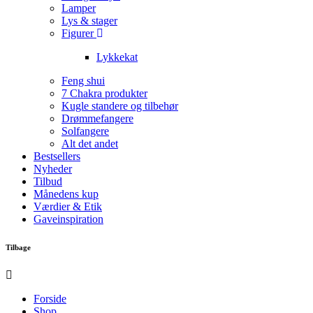
Lamper
Lys & stager
Figurer
Lykkekat
Feng shui
7 Chakra produkter
Kugle standere og tilbehør
Drømmefangere
Solfangere
Alt det andet
Bestsellers
Nyheder
Tilbud
Månedens kup
Værdier & Etik
Gaveinspiration
Tilbage
Forside
Shop