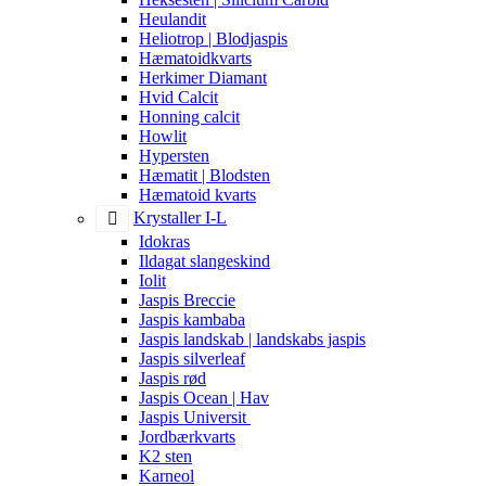
Heulandit
Heliotrop | Blodjaspis
Hæmatoidkvarts
Herkimer Diamant
Hvid Calcit
Honning calcit
Howlit
Hypersten
Hæmatit | Blodsten
Hæmatoid kvarts
Krystaller I-L
Idokras
Ildagat slangeskind
Iolit
Jaspis Breccie
Jaspis kambaba
Jaspis landskab | landskabs jaspis
Jaspis silverleaf
Jaspis rød
Jaspis Ocean | Hav
Jaspis Universit
Jordbærkvarts
K2 sten
Karneol