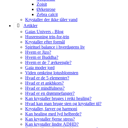
Zoisit
Ørkenrose
Zebra calcit
Krystaller der ikke tåler vand
Artikler
Gaias Univers - Blog
Husrensning trin-for-trin
Krystaller efter formål
Spirituel balance i hverdagens liv
Hvem er Jizo?
Hvem er Buddha?
Hvem er de 7 ærkeengle?
Gaia moder jord
Viden omkring lotusblomsten
Hvad er de 5 elementer?
Hvad er et ankhkors?
Hvad er mindfulness?
Hvad er en drømmefanger?
Kan krystaller bruges i reiki healing?
Hvad kan man bruge sten og krystaller til?
Krystaller, farver og harmoni
Kan healing med lyd helbrede?
Kan krystaller fjerne stress?
Kan krystaller lindre ADHD?