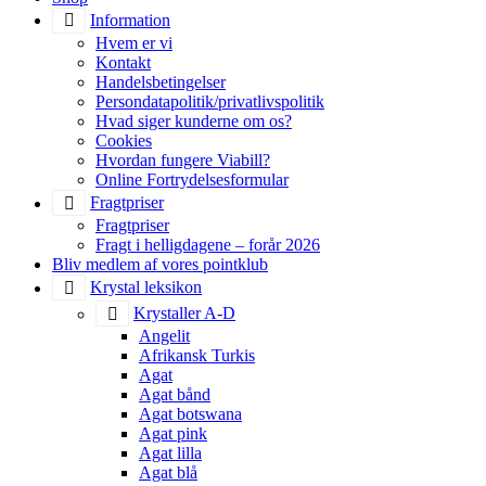
Information
Hvem er vi
Kontakt
Handelsbetingelser
Persondatapolitik/privatlivspolitik
Hvad siger kunderne om os?
Cookies
Hvordan fungere Viabill?
Online Fortrydelsesformular
Fragtpriser
Fragtpriser
Fragt i helligdagene – forår 2026
Bliv medlem af vores pointklub
Krystal leksikon
Krystaller A-D
Angelit
Afrikansk Turkis
Agat
Agat bånd
Agat botswana
Agat pink
Agat lilla
Agat blå