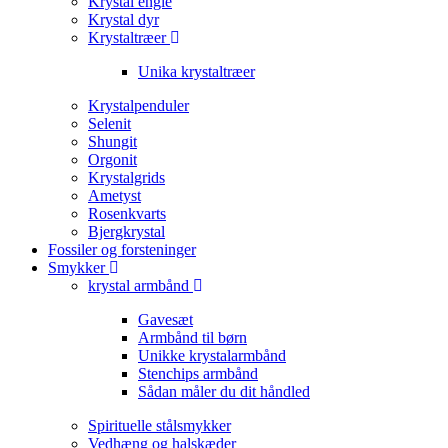
Krystal engle
Krystal dyr
Krystaltræer
Unika krystaltræer
Krystalpenduler
Selenit
Shungit
Orgonit
Krystalgrids
Ametyst
Rosenkvarts
Bjergkrystal
Fossiler og forsteninger
Smykker
krystal armbånd
Gavesæt
Armbånd til børn
Unikke krystalarmbånd
Stenchips armbånd
Sådan måler du dit håndled
Spirituelle stålsmykker
Vedhæng og halskæder