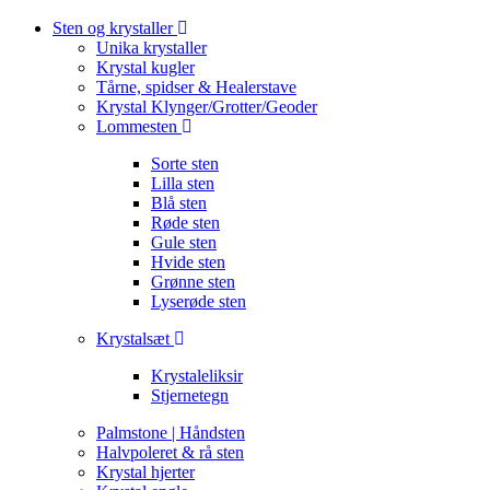
Sten og krystaller
Unika krystaller
Krystal kugler
Tårne, spidser & Healerstave
Krystal Klynger/Grotter/Geoder
Lommesten
Sorte sten
Lilla sten
Blå sten
Røde sten
Gule sten
Hvide sten
Grønne sten
Lyserøde sten
Krystalsæt
Krystaleliksir
Stjernetegn
Palmstone | Håndsten
Halvpoleret & rå sten
Krystal hjerter