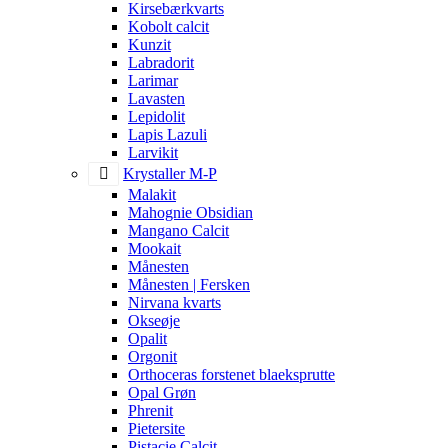
Kirsebærkvarts
Kobolt calcit
Kunzit
Labradorit
Larimar
Lavasten
Lepidolit
Lapis Lazuli
Larvikit
Krystaller M-P
Malakit
Mahognie Obsidian
Mangano Calcit
Mookait
Månesten
Månesten | Fersken
Nirvana kvarts
Okseøje
Opalit
Orgonit
Orthoceras forstenet blaeksprutte
Opal Grøn
Phrenit
Pietersite
Pistacie Calcit