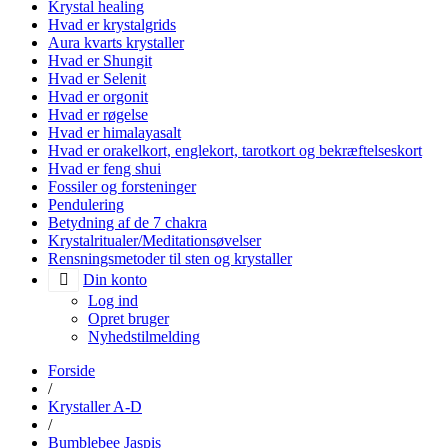
Krystal healing
Hvad er krystalgrids
Aura kvarts krystaller
Hvad er Shungit
Hvad er Selenit
Hvad er orgonit
Hvad er røgelse
Hvad er himalayasalt
Hvad er orakelkort, englekort, tarotkort og bekræftelseskort
Hvad er feng shui
Fossiler og forsteninger
Pendulering
Betydning af de 7 chakra
Krystalritualer/Meditationsøvelser
Rensningsmetoder til sten og krystaller
Din konto
Log ind
Opret bruger
Nyhedstilmelding
Forside
/
Krystaller A-D
/
Bumblebee Jaspis