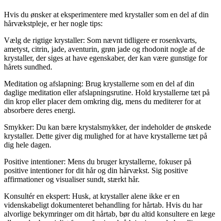
Hvis du ønsker at eksperimentere med krystaller som en del af din
hårvækstpleje, er her nogle tips:
Vælg de rigtige krystaller: Som nævnt tidligere er rosenkvarts,
ametyst, citrin, jade, aventurin, grøn jade og rhodonit nogle af de
krystaller, der siges at have egenskaber, der kan være gunstige for
hårets sundhed.
Meditation og afslapning: Brug krystallerne som en del af din
daglige meditation eller afslapningsrutine. Hold krystallerne tæt på
din krop eller placer dem omkring dig, mens du mediterer for at
absorbere deres energi.
Smykker: Du kan bære krystalsmykker, der indeholder de ønskede
krystaller. Dette giver dig mulighed for at have krystallerne tæt på
dig hele dagen.
Positive intentioner: Mens du bruger krystallerne, fokuser på
positive intentioner for dit hår og din hårvækst. Sig positive
affirmationer og visualiser sundt, stærkt hår.
Konsultér en ekspert: Husk, at krystaller alene ikke er en
videnskabeligt dokumenteret behandling for hårtab. Hvis du har
alvorlige bekymringer om dit hårtab, bør du altid konsultere en læge