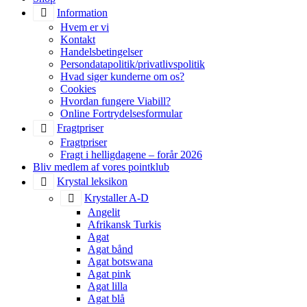
Information
Hvem er vi
Kontakt
Handelsbetingelser
Persondatapolitik/privatlivspolitik
Hvad siger kunderne om os?
Cookies
Hvordan fungere Viabill?
Online Fortrydelsesformular
Fragtpriser
Fragtpriser
Fragt i helligdagene – forår 2026
Bliv medlem af vores pointklub
Krystal leksikon
Krystaller A-D
Angelit
Afrikansk Turkis
Agat
Agat bånd
Agat botswana
Agat pink
Agat lilla
Agat blå