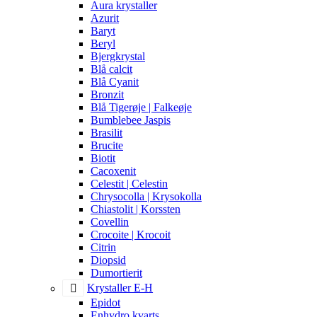
Aura krystaller
Azurit
Baryt
Beryl
Bjergkrystal
Blå calcit
Blå Cyanit
Bronzit
Blå Tigerøje | Falkeøje
Bumblebee Jaspis
Brasilit
Brucite
Biotit
Cacoxenit
Celestit | Celestin
Chrysocolla | Krysokolla
Chiastolit | Korssten
Covellin
Crocoite | Krocoit
Citrin
Diopsid
Dumortierit
Krystaller E-H
Epidot
Enhydro kvarts