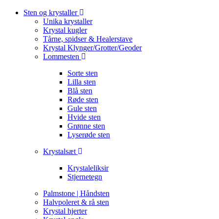
Sten og krystaller
Unika krystaller
Krystal kugler
Tårne, spidser & Healerstave
Krystal Klynger/Grotter/Geoder
Lommesten
Sorte sten
Lilla sten
Blå sten
Røde sten
Gule sten
Hvide sten
Grønne sten
Lyserøde sten
Krystalsæt
Krystaleliksir
Stjernetegn
Palmstone | Håndsten
Halvpoleret & rå sten
Krystal hjerter