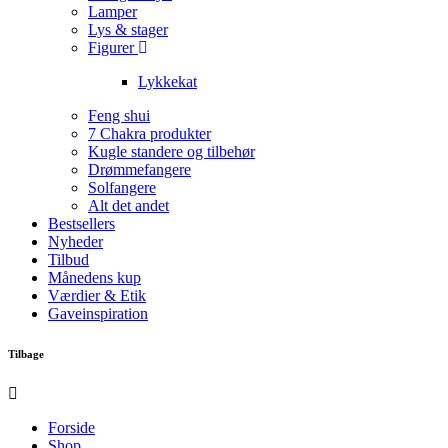
Lamper
Lys & stager
Figurer
Lykkekat
Feng shui
7 Chakra produkter
Kugle standere og tilbehør
Drømmefangere
Solfangere
Alt det andet
Bestsellers
Nyheder
Tilbud
Månedens kup
Værdier & Etik
Gaveinspiration
Tilbage
Forside
Shop