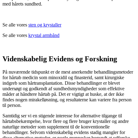
med hårets sundhed.
Se alle vores
sten og krystaller
Se alle vores
krystal armbånd
Videnskabelig Evidens og Forskning
På nuværende tidspunkt er de mest anerkendte behandlingsmetoder
for hårtab medicin som minoxidil og finasterid, samt kirurgiske
indgreb som hårtransplantation. Disse behandlinger er blevet
undersøgt og godkendt af sundhedsmyndigheder som effektive
måder at håndtere hårtab på. Det er vigtigt at huske, at der ikke
findes nogen mirakelløsning, og resultaterne kan variere fra person
til person.
Samtidig ser vi en stigende interesse for alternative tilgange til
hårtabsbekæmpelse, hvor flere og flere bruger krystaller og andre
naturlige metoder som supplement til de konventionelle
behandlinger. Selvom videnskabelig evidens stadig mangler for
disse alternative metoder, er nogle mennesker begyndt at udforske