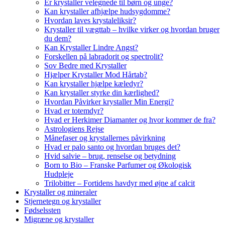
Er krystaller velegnede til børn og unge?
Kan krystaller afhjælpe hudsygdomme?
Hvordan laves krystaleliksir?
Krystaller til vægttab – hvilke virker og hvordan bruger
du dem?
Kan Krystaller Lindre Angst?
Forskellen på labradorit og spectrolit?
Sov Bedre med Krystaller
Hjælper Krystaller Mod Hårtab?
Kan krystaller hjælpe kæledyr?
Kan krystaller styrke din kærlighed?
Hvordan Påvirker krystaller Min Energi?
Hvad er totemdyr?
Hvad er Herkimer Diamanter og hvor kommer de fra?
Astrologiens Rejse
Månefaser og krystallernes påvirkning
Hvad er palo santo og hvordan bruges det?
Hvid salvie – brug, renselse og betydning
Born to Bio – Franske Parfumer og Økologisk
Hudpleje
Trilobitter – Fortidens havdyr med øjne af calcit
Krystaller og mineraler
Stjernetegn og krystaller
Fødselssten
Migræne og krystaller