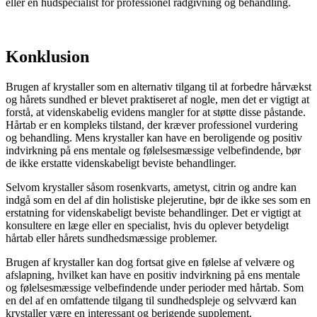
eller en hudspecialist for professionel rådgivning og behandling.
Konklusion
Brugen af krystaller som en alternativ tilgang til at forbedre hårvækst
og hårets sundhed er blevet praktiseret af nogle, men det er vigtigt at
forstå, at videnskabelig evidens mangler for at støtte disse påstande.
Hårtab er en kompleks tilstand, der kræver professionel vurdering
og behandling. Mens krystaller kan have en beroligende og positiv
indvirkning på ens mentale og følelsesmæssige velbefindende, bør
de ikke erstatte videnskabeligt beviste behandlinger.
Selvom krystaller såsom rosenkvarts, ametyst, citrin og andre kan
indgå som en del af din holistiske plejerutine, bør de ikke ses som en
erstatning for videnskabeligt beviste behandlinger. Det er vigtigt at
konsultere en læge eller en specialist, hvis du oplever betydeligt
hårtab eller hårets sundhedsmæssige problemer.
Brugen af krystaller kan dog fortsat give en følelse af velvære og
afslapning, hvilket kan have en positiv indvirkning på ens mentale
og følelsesmæssige velbefindende under perioder med hårtab. Som
en del af en omfattende tilgang til sundhedspleje og selvværd kan
krystaller være en interessant og berigende supplement.