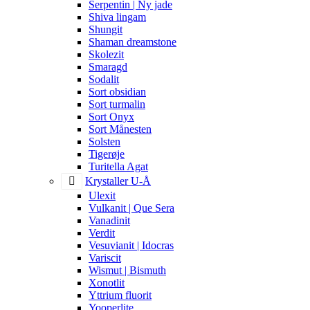
Serpentin | Ny jade
Shiva lingam
Shungit
Shaman dreamstone
Skolezit
Smaragd
Sodalit
Sort obsidian
Sort turmalin
Sort Onyx
Sort Månesten
Solsten
Tigerøje
Turitella Agat
Krystaller U-Å
Ulexit
Vulkanit | Que Sera
Vanadinit
Verdit
Vesuvianit | Idocras
Variscit
Wismut | Bismuth
Xonotlit
Yttrium fluorit
Yooperlite