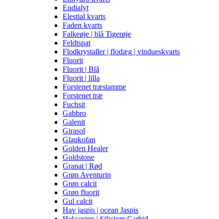
Eudialyt
Elestial kvarts
Faden kvarts
Falkeøje | blå Tigerøje
Feldtspat
Flodkrystaller | flodæg | vindueskvarts
Fluorit
Fluorit | Blå
Fluorit | lilla
Forstenet træstamme
Forstenet træ
Fuchsit
Gabbro
Galenit
Girasol
Glaukofan
Golden Healer
Goldstone
Granat | Rød
Grøn Aventurin
Grøn calcit
Grøn fluorit
Gul calcit
Hav jaspis | ocean Jaspis
Heksesten | Silicium Carbid