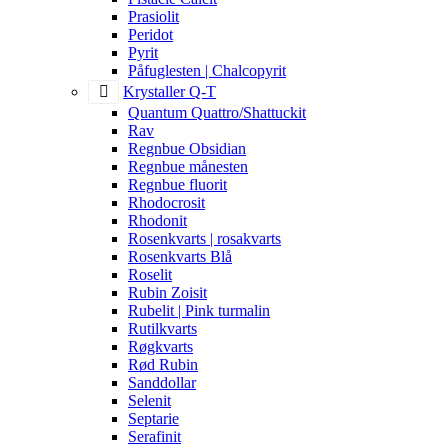
Prasiolit
Peridot
Pyrit
Påfuglesten | Chalcopyrit
Krystaller Q-T
Quantum Quattro/Shattuckit
Rav
Regnbue Obsidian
Regnbue månesten
Regnbue fluorit
Rhodocrosit
Rhodonit
Rosenkvarts | rosakvarts
Rosenkvarts Blå
Roselit
Rubin Zoisit
Rubelit | Pink turmalin
Rutilkvarts
Røgkvarts
Rød Rubin
Sanddollar
Selenit
Septarie
Serafinit