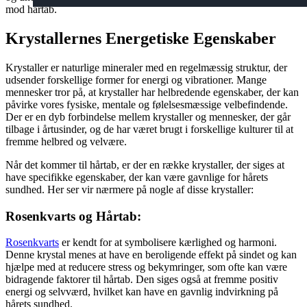
mod hårtab.
Krystallernes Energetiske Egenskaber
Krystaller er naturlige mineraler med en regelmæssig struktur, der
udsender forskellige former for energi og vibrationer. Mange
mennesker tror på, at krystaller har helbredende egenskaber, der kan
påvirke vores fysiske, mentale og følelsesmæssige velbefindende.
Der er en dyb forbindelse mellem krystaller og mennesker, der går
tilbage i årtusinder, og de har været brugt i forskellige kulturer til at
fremme helbred og velvære.
Når det kommer til hårtab, er der en række krystaller, der siges at
have specifikke egenskaber, der kan være gavnlige for hårets
sundhed. Her ser vir nærmere på nogle af disse krystaller:
Rosenkvarts og Hårtab:
Rosenkvarts
er kendt for at symbolisere kærlighed og harmoni.
Denne krystal menes at have en beroligende effekt på sindet og kan
hjælpe med at reducere stress og bekymringer, som ofte kan være
bidragende faktorer til hårtab. Den siges også at fremme positiv
energi og selvværd, hvilket kan have en gavnlig indvirkning på
hårets sundhed.