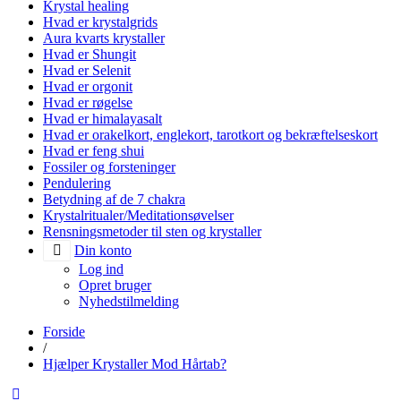
Krystal healing
Hvad er krystalgrids
Aura kvarts krystaller
Hvad er Shungit
Hvad er Selenit
Hvad er orgonit
Hvad er røgelse
Hvad er himalayasalt
Hvad er orakelkort, englekort, tarotkort og bekræftelseskort
Hvad er feng shui
Fossiler og forsteninger
Pendulering
Betydning af de 7 chakra
Krystalritualer/Meditationsøvelser
Rensningsmetoder til sten og krystaller
Din konto
Log ind
Opret bruger
Nyhedstilmelding
Forside
/
Hjælper Krystaller Mod Hårtab?