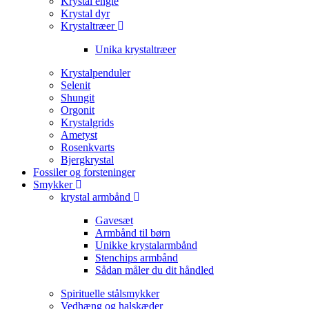
Krystal engle
Krystal dyr
Krystaltræer
Unika krystaltræer
Krystalpenduler
Selenit
Shungit
Orgonit
Krystalgrids
Ametyst
Rosenkvarts
Bjergkrystal
Fossiler og forsteninger
Smykker
krystal armbånd
Gavesæt
Armbånd til børn
Unikke krystalarmbånd
Stenchips armbånd
Sådan måler du dit håndled
Spirituelle stålsmykker
Vedhæng og halskæder