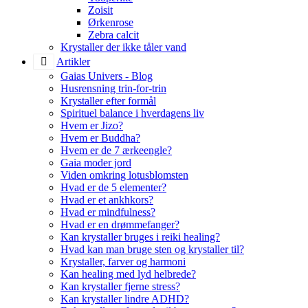
Zoisit
Ørkenrose
Zebra calcit
Krystaller der ikke tåler vand
Artikler
Gaias Univers - Blog
Husrensning trin-for-trin
Krystaller efter formål
Spirituel balance i hverdagens liv
Hvem er Jizo?
Hvem er Buddha?
Hvem er de 7 ærkeengle?
Gaia moder jord
Viden omkring lotusblomsten
Hvad er de 5 elementer?
Hvad er et ankhkors?
Hvad er mindfulness?
Hvad er en drømmefanger?
Kan krystaller bruges i reiki healing?
Hvad kan man bruge sten og krystaller til?
Krystaller, farver og harmoni
Kan healing med lyd helbrede?
Kan krystaller fjerne stress?
Kan krystaller lindre ADHD?