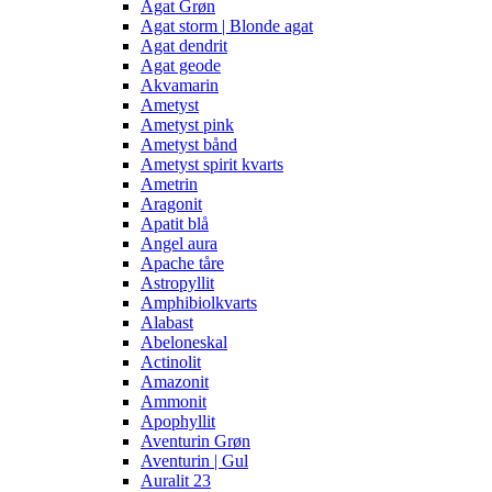
Agat Grøn
Agat storm | Blonde agat
Agat dendrit
Agat geode
Akvamarin
Ametyst
Ametyst pink
Ametyst bånd
Ametyst spirit kvarts
Ametrin
Aragonit
Apatit blå
Angel aura
Apache tåre
Astropyllit
Amphibiolkvarts
Alabast
Abeloneskal
Actinolit
Amazonit
Ammonit
Apophyllit
Aventurin Grøn
Aventurin | Gul
Auralit 23