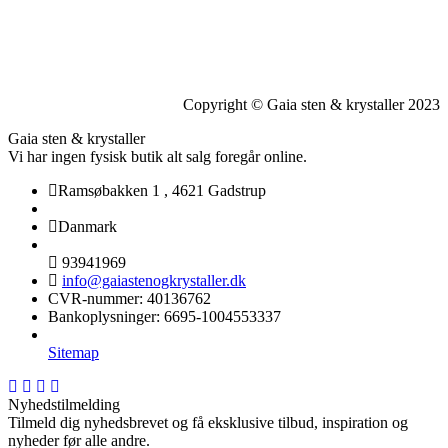
Copyright © Gaia sten & krystaller 2023
Gaia sten & krystaller
Vi har ingen fysisk butik alt salg foregår online.
Ramsøbakken 1
,
4621 Gadstrup
Danmark
93941969
info@gaiastenogkrystaller.dk
CVR-nummer
:
40136762
Bankoplysninger
:
6695-1004553337
Sitemap
Nyhedstilmelding
Tilmeld dig nyhedsbrevet og få eksklusive tilbud, inspiration og
nyheder før alle andre.