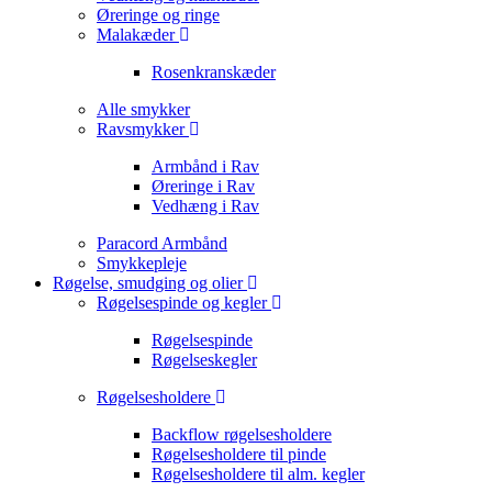
Øreringe og ringe
Malakæder
Rosenkranskæder
Alle smykker
Ravsmykker
Armbånd i Rav
Øreringe i Rav
Vedhæng i Rav
Paracord Armbånd
Smykkepleje
Røgelse, smudging og olier
Røgelsespinde og kegler
Røgelsespinde
Røgelseskegler
Røgelsesholdere
Backflow røgelsesholdere
Røgelsesholdere til pinde
Røgelsesholdere til alm. kegler