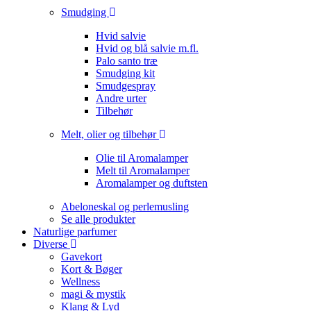
Smudging
Hvid salvie
Hvid og blå salvie m.fl.
Palo santo træ
Smudging kit
Smudgespray
Andre urter
Tilbehør
Melt, olier og tilbehør
Olie til Aromalamper
Melt til Aromalamper
Aromalamper og duftsten
Abeloneskal og perlemusling
Se alle produkter
Naturlige parfumer
Diverse
Gavekort
Kort & Bøger
Wellness
magi & mystik
Klang & Lyd