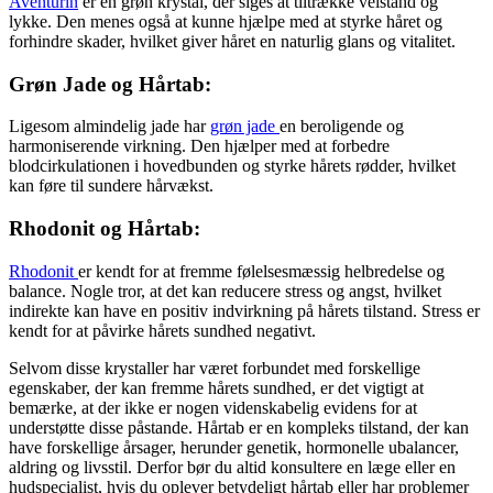
Aventurin
er en grøn krystal, der siges at tiltrække velstand og
lykke. Den menes også at kunne hjælpe med at styrke håret og
forhindre skader, hvilket giver håret en naturlig glans og vitalitet.
Grøn Jade og Hårtab:
Ligesom almindelig jade har
grøn jade
en beroligende og
harmoniserende virkning. Den hjælper med at forbedre
blodcirkulationen i hovedbunden og styrke hårets rødder, hvilket
kan føre til sundere hårvækst.
Rhodonit og Hårtab:
Rhodonit
er kendt for at fremme følelsesmæssig helbredelse og
balance. Nogle tror, at det kan reducere stress og angst, hvilket
indirekte kan have en positiv indvirkning på hårets tilstand. Stress er
kendt for at påvirke hårets sundhed negativt.
Selvom disse krystaller har været forbundet med forskellige
egenskaber, der kan fremme hårets sundhed, er det vigtigt at
bemærke, at der ikke er nogen videnskabelig evidens for at
understøtte disse påstande. Hårtab er en kompleks tilstand, der kan
have forskellige årsager, herunder genetik, hormonelle ubalancer,
aldring og livsstil. Derfor bør du altid konsultere en læge eller en
hudspecialist, hvis du oplever betydeligt hårtab eller har problemer