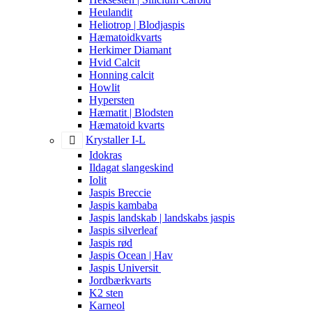
Heulandit
Heliotrop | Blodjaspis
Hæmatoidkvarts
Herkimer Diamant
Hvid Calcit
Honning calcit
Howlit
Hypersten
Hæmatit | Blodsten
Hæmatoid kvarts
Krystaller I-L
Idokras
Ildagat slangeskind
Iolit
Jaspis Breccie
Jaspis kambaba
Jaspis landskab | landskabs jaspis
Jaspis silverleaf
Jaspis rød
Jaspis Ocean | Hav
Jaspis Universit
Jordbærkvarts
K2 sten
Karneol