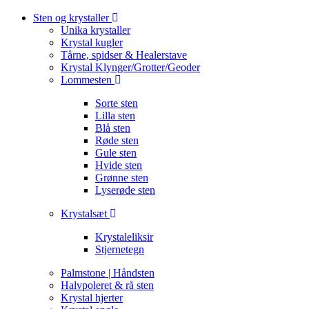
Sten og krystaller
Unika krystaller
Krystal kugler
Tårne, spidser & Healerstave
Krystal Klynger/Grotter/Geoder
Lommesten
Sorte sten
Lilla sten
Blå sten
Røde sten
Gule sten
Hvide sten
Grønne sten
Lyserøde sten
Krystalsæt
Krystaleliksir
Stjernetegn
Palmstone | Håndsten
Halvpoleret & rå sten
Krystal hjerter