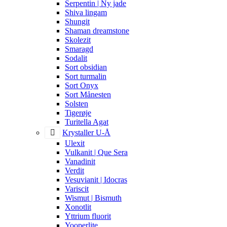
Serpentin | Ny jade
Shiva lingam
Shungit
Shaman dreamstone
Skolezit
Smaragd
Sodalit
Sort obsidian
Sort turmalin
Sort Onyx
Sort Månesten
Solsten
Tigerøje
Turitella Agat
Krystaller U-Å
Ulexit
Vulkanit | Que Sera
Vanadinit
Verdit
Vesuvianit | Idocras
Variscit
Wismut | Bismuth
Xonotlit
Yttrium fluorit
Yooperlite