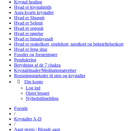
Krystal healing
Hvad er krystalgrids
Aura kvarts krystaller
Hvad er Shungit
Hvad er Selenit
Hvad er orgonit
Hvad er røgelse
Hvad er himalayasalt
Hvad er orakelkort, englekort, tarotkort og bekræftelseskort
Hvad er feng shui
Fossiler og forsteninger
Pendulering
Betydning af de 7 chakra
Krystalritualer/Meditationsøvelser
Rensningsmetoder til sten og krystaller
Din konto
Log ind
Opret bruger
Nyhedstilmelding
Forside
/
Krystaller A-D
/
Agat storm | Blonde agat