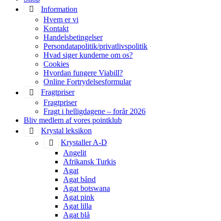
Information
Hvem er vi
Kontakt
Handelsbetingelser
Persondatapolitik/privatlivspolitik
Hvad siger kunderne om os?
Cookies
Hvordan fungere Viabill?
Online Fortrydelsesformular
Fragtpriser
Fragtpriser
Fragt i helligdagene – forår 2026
Bliv medlem af vores pointklub
Krystal leksikon
Krystaller A-D
Angelit
Afrikansk Turkis
Agat
Agat bånd
Agat botswana
Agat pink
Agat lilla
Agat blå