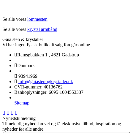
Se alle vores
lommesten
Se alle vores
krystal armbånd
Gaia sten & krystaller
Vi har ingen fysisk butik alt salg foregår online.
Ramsøbakken 1
,
4621 Gadstrup
Danmark
93941969
info@gaiastenogkrystaller.dk
CVR-nummer
:
40136762
Bankoplysninger
:
6695-1004553337
Sitemap
Nyhedstilmelding
Tilmeld dig nyhedsbrevet og få eksklusive tilbud, inspiration og
nyheder før alle andre.