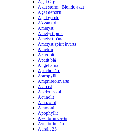
Agat Grøn
Agat storm | Blonde agat
Agat dendrit
Agat geode
Akvamarin
Ametyst
Ametyst pink
Ametyst bånd
Ametyst spirit kvarts
Ametrin
Aragonit
Apatit blå
Angel aura
Apache tåre
Astropyllit
Amphibiolkvarts
Alabast
Abeloneskal
Actinolit
Amazonit
Ammonit
Apophyllit
Aventurin Grøn
Aventurin | Gul
Auralit 23