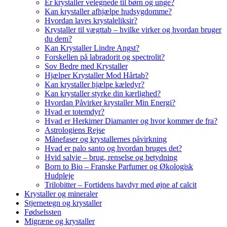
Er krystaller velegnede til børn og unge?
Kan krystaller afhjælpe hudsygdomme?
Hvordan laves krystaleliksir?
Krystaller til vægttab – hvilke virker og hvordan bruger
du dem?
Kan Krystaller Lindre Angst?
Forskellen på labradorit og spectrolit?
Sov Bedre med Krystaller
Hjælper Krystaller Mod Hårtab?
Kan krystaller hjælpe kæledyr?
Kan krystaller styrke din kærlighed?
Hvordan Påvirker krystaller Min Energi?
Hvad er totemdyr?
Hvad er Herkimer Diamanter og hvor kommer de fra?
Astrologiens Rejse
Månefaser og krystallernes påvirkning
Hvad er palo santo og hvordan bruges det?
Hvid salvie – brug, renselse og betydning
Born to Bio – Franske Parfumer og Økologisk
Hudpleje
Trilobitter – Fortidens havdyr med øjne af calcit
Krystaller og mineraler
Stjernetegn og krystaller
Fødselssten
Migræne og krystaller