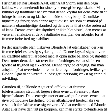
Historisk set har Blonde Agat, eller Agat Storm som den også
kaldes, været anerkendt for sine dybe energiske egenskaber. Mange
kulturer og traditioner har værdsat denne krystal for dens evne til at
bringe balance, ro og klarhed til både sind og krop. De unikke
mønstre og farver, som denne agat udviser, ses som et symbol på
naturens ubarmhjertige skønhed og dens evne til at skabe orden ud
af kaos. Denne æstetiske skønhed er ikke blot visuel; den menes at
være en refleksion af de krystallinske energier, der arbejder for at
fremme indre fred og stabilitet.
På det spirituelle plan tilskrives Blonde Agat egenskaber, der kan
fremme følelsesmæssig styrke og mod. Denne krystal siges at være
en kraftfuld allieret i arbejdet med at opnå indre balance og stabilitet.
Den støtter dem, der står over for udfordringer, ved at skabe en
følelse af tryghed og sikkerhed. Denne tryghed er vigtig, når man
arbejder på at overvinde indre barrierer og udfordringer, hvilket gør
Blonde Agat til en værdifuld ledsager i personlig vækst og spirituel
udvikling.
Grunden til, at Blonde Agat er så effektiv i at fremme
følelsesmæssig stabilitet, ligger i dens evne til at rense og åbne
hjertechakraet. Dette energicenter er ansvarligt for vores evne til at
give og modtage kærlighed, og en afbalanceret hjertechakra er
essentielt for følelsesmæssig velvære. Ved at meditere med Blonde
Agat eller have den tæt på kroppen, kan man styrke forbindelsen til