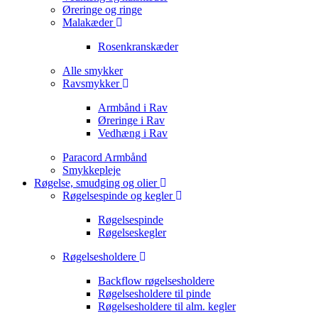
Øreringe og ringe
Malakæder
Rosenkranskæder
Alle smykker
Ravsmykker
Armbånd i Rav
Øreringe i Rav
Vedhæng i Rav
Paracord Armbånd
Smykkepleje
Røgelse, smudging og olier
Røgelsespinde og kegler
Røgelsespinde
Røgelseskegler
Røgelsesholdere
Backflow røgelsesholdere
Røgelsesholdere til pinde
Røgelsesholdere til alm. kegler