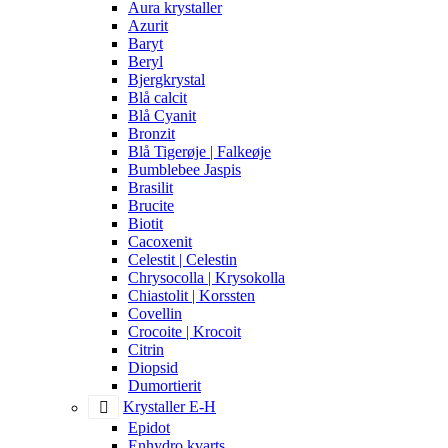
Aura krystaller
Azurit
Baryt
Beryl
Bjergkrystal
Blå calcit
Blå Cyanit
Bronzit
Blå Tigerøje | Falkeøje
Bumblebee Jaspis
Brasilit
Brucite
Biotit
Cacoxenit
Celestit | Celestin
Chrysocolla | Krysokolla
Chiastolit | Korssten
Covellin
Crocoite | Krocoit
Citrin
Diopsid
Dumortierit
Krystaller E-H
Epidot
Enhydro kvarts