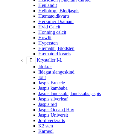
Heulandit
Heliotrop | Blodjaspis
Hæmatoidkvarts
Herkimer Diamant
Hvid Calcit
Honning calcit
Howlit
Hypersten
Hæmatit | Blodsten
Hæmatoid kvarts
Krystaller I-L
Idokras
Ildagat slangeskind
Iolit
Jaspis Breccie
Jaspis kambaba
Jaspis landskab | landskabs jaspis
Jaspis silverleaf
Jaspis rød
Jaspis Ocean | Hav
Jaspis Universit
Jordbærkvarts
K2 sten
Karneol