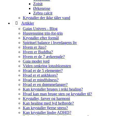
Zoisit
Ørkenrose
Zebra calcit
Krystaller der ikke tåler vand
Artikler
Gaias Univers - Blog
Husrensning trin-for-trin
Krystaller efter formål
Spirituel balance i hverdagens liv
Hvem er Jizo?
Hvem er Buddha?
Hvem er de 7 ærkeengle?
Gaia moder jord
Viden omkring lotusblomsten
Hvad er de 5 elementer?
Hvad er et ankhkors?
Hvad er mindfulness?
Hvad er en drømmefanger?
Kan krystaller bruges i reiki healing?
Hvad kan man bruge sten og krystaller til?
Krystaller, farver og harmoni
Kan healing med lyd helbrede?
Kan krystaller fjerne stress?
Kan krystaller lindre ADHD?