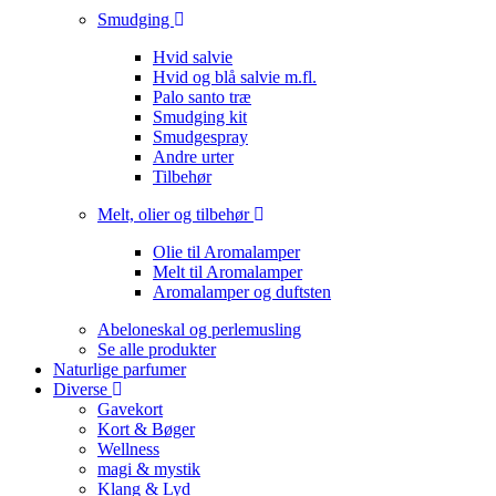
Smudging
Hvid salvie
Hvid og blå salvie m.fl.
Palo santo træ
Smudging kit
Smudgespray
Andre urter
Tilbehør
Melt, olier og tilbehør
Olie til Aromalamper
Melt til Aromalamper
Aromalamper og duftsten
Abeloneskal og perlemusling
Se alle produkter
Naturlige parfumer
Diverse
Gavekort
Kort & Bøger
Wellness
magi & mystik
Klang & Lyd