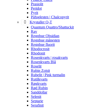
Prasiolit
Peridot
Pyrit
Påfuglesten | Chalcopyrit
Krystaller Q-T
Quantum Quattro/Shattuckit
Rav
Regnbue Obsidian
Regnbue månesten
Regnbue fluorit
Rhodocrosit
Rhodonit
Rosenkvarts | rosakvarts
Rosenkvarts Blå
Roselit
Rubin Zoisit
Rubelit | Pink turmalin
Rutilkvarts
Røgkvarts
Rød Rubin
Sanddollar
Selenit
Septarie
Serafinit