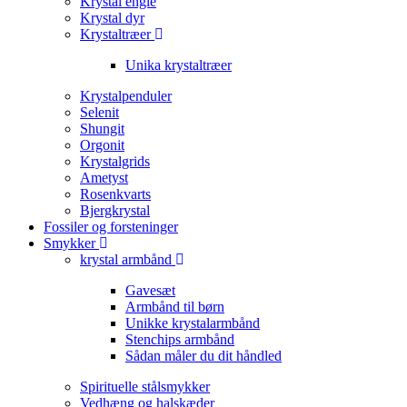
Krystal engle
Krystal dyr
Krystaltræer
Unika krystaltræer
Krystalpenduler
Selenit
Shungit
Orgonit
Krystalgrids
Ametyst
Rosenkvarts
Bjergkrystal
Fossiler og forsteninger
Smykker
krystal armbånd
Gavesæt
Armbånd til børn
Unikke krystalarmbånd
Stenchips armbånd
Sådan måler du dit håndled
Spirituelle stålsmykker
Vedhæng og halskæder