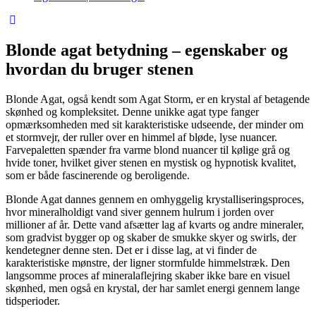
Blonde agat betydning – egenskaber og
hvordan du bruger stenen
Blonde Agat, også kendt som Agat Storm, er en krystal af betagende
skønhed og kompleksitet. Denne unikke agat type fanger
opmærksomheden med sit karakteristiske udseende, der minder om
et stormvejr, der ruller over en himmel af bløde, lyse nuancer.
Farvepaletten spænder fra varme blond nuancer til kølige grå og
hvide toner, hvilket giver stenen en mystisk og hypnotisk kvalitet,
som er både fascinerende og beroligende.
Blonde Agat dannes gennem en omhyggelig krystalliseringsproces,
hvor mineralholdigt vand siver gennem hulrum i jorden over
millioner af år. Dette vand afsætter lag af kvarts og andre mineraler,
som gradvist bygger op og skaber de smukke skyer og swirls, der
kendetegner denne sten. Det er i disse lag, at vi finder de
karakteristiske mønstre, der ligner stormfulde himmelstræk. Den
langsomme proces af mineralaflejring skaber ikke bare en visuel
skønhed, men også en krystal, der har samlet energi gennem lange
tidsperioder.