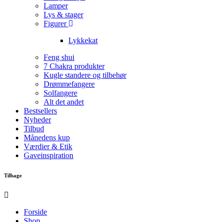
Lamper
Lys & stager
Figurer
Lykkekat
Feng shui
7 Chakra produkter
Kugle standere og tilbehør
Drømmefangere
Solfangere
Alt det andet
Bestsellers
Nyheder
Tilbud
Månedens kup
Værdier & Etik
Gaveinspiration
Tilbage
Forside
Shop