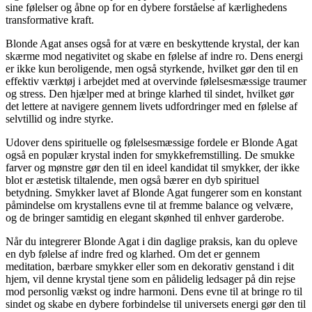
sine følelser og åbne op for en dybere forståelse af kærlighedens
transformative kraft.
Blonde Agat anses også for at være en beskyttende krystal, der kan
skærme mod negativitet og skabe en følelse af indre ro. Dens energi
er ikke kun beroligende, men også styrkende, hvilket gør den til en
effektiv værktøj i arbejdet med at overvinde følelsesmæssige traumer
og stress. Den hjælper med at bringe klarhed til sindet, hvilket gør
det lettere at navigere gennem livets udfordringer med en følelse af
selvtillid og indre styrke.
Udover dens spirituelle og følelsesmæssige fordele er Blonde Agat
også en populær krystal inden for smykkefremstilling. De smukke
farver og mønstre gør den til en ideel kandidat til smykker, der ikke
blot er æstetisk tiltalende, men også bærer en dyb spirituel
betydning. Smykker lavet af Blonde Agat fungerer som en konstant
påmindelse om krystallens evne til at fremme balance og velvære,
og de bringer samtidig en elegant skønhed til enhver garderobe.
Når du integrerer Blonde Agat i din daglige praksis, kan du opleve
en dyb følelse af indre fred og klarhed. Om det er gennem
meditation, bærbare smykker eller som en dekorativ genstand i dit
hjem, vil denne krystal tjene som en pålidelig ledsager på din rejse
mod personlig vækst og indre harmoni. Dens evne til at bringe ro til
sindet og skabe en dybere forbindelse til universets energi gør den til