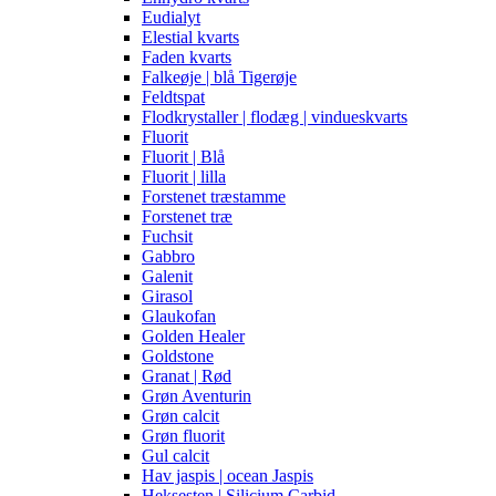
Eudialyt
Elestial kvarts
Faden kvarts
Falkeøje | blå Tigerøje
Feldtspat
Flodkrystaller | flodæg | vindueskvarts
Fluorit
Fluorit | Blå
Fluorit | lilla
Forstenet træstamme
Forstenet træ
Fuchsit
Gabbro
Galenit
Girasol
Glaukofan
Golden Healer
Goldstone
Granat | Rød
Grøn Aventurin
Grøn calcit
Grøn fluorit
Gul calcit
Hav jaspis | ocean Jaspis
Heksesten | Silicium Carbid