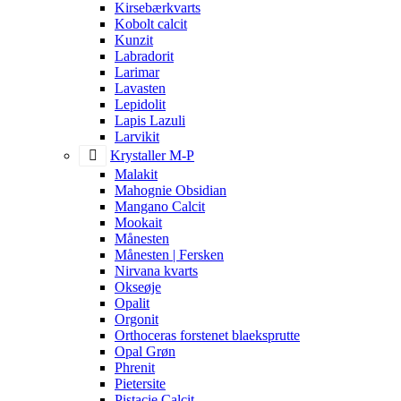
Kirsebærkvarts
Kobolt calcit
Kunzit
Labradorit
Larimar
Lavasten
Lepidolit
Lapis Lazuli
Larvikit
Krystaller M-P
Malakit
Mahognie Obsidian
Mangano Calcit
Mookait
Månesten
Månesten | Fersken
Nirvana kvarts
Okseøje
Opalit
Orgonit
Orthoceras forstenet blaeksprutte
Opal Grøn
Phrenit
Pietersite
Pistacie Calcit